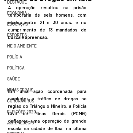
DESTAQUE
A operação resultou na prisão 
ECONOMIA
temporária de seis homens, com 
idades entre 21 e 30 anos, e no 
EDUCAÇÃO
cumprimento de 13 mandados de 
ESPORTES
busca e apreensão.
MEIO AMBIENTE
POLÍCIA
POLÍTICA
SAÚDE
MINAS GERAIS
Em uma ação coordenada para 
combater o tráfico de drogas na 
CORONAVÍRUS
região do Triângulo Mineiro, a Polícia 
ELEIÇÕES 2020
Civil de Minas Gerais (PCMG) 
deflagrou uma operação de grande 
AGRONEGÓCIO
escala na cidade de Ibiá, na última 