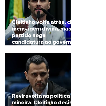
Cleitinho volta atrás, cita
mensagem divina, mas
partido nega
candidatura ao governo
de Minas
Reviravolta na política
mineira: Cleitinho desiste