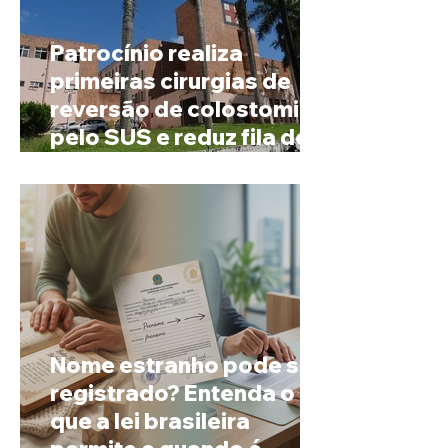
Patrocínio realiza
primeiras cirurgias de
reversão de colostomia
pelo SUS e reduz fila de
espera
Nome estranho pode ser
registrado? Entenda o
que a lei brasileira