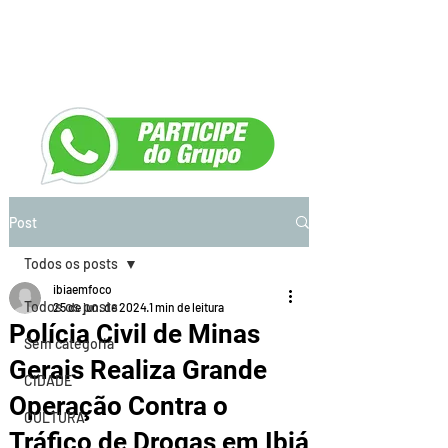
Post
Todos os posts
ibiaemfoco
Todos os posts
25 de jun. de 2024
1 min de leitura
Polícia Civil de Minas
Sem categoria
Gerais Realiza Grande
CIDADE
Operação Contra o
CULTURA
Tráfico de Drogas em Ibiá