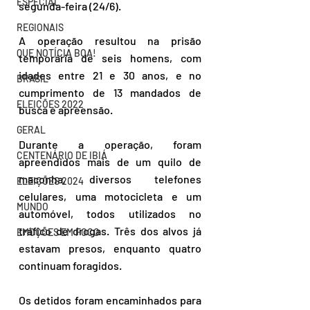
ESPECIAL
segunda-feira (24/6). 
REGIONAIS
A operação resultou na prisão 
QUE NOTÍCIA BOA!
temporária de seis homens, com 
idades entre 21 e 30 anos, e no 
BRASIL
cumprimento de 13 mandados de 
ELEIÇÕES 2022
busca e apreensão.
GERAL
Durante a operação, foram 
CENTENÁRIO DE IBIÁ
apreendidos mais de um quilo de 
maconha, diversos telefones 
ELEIÇÕES 2024
celulares, uma motocicleta e um 
MUNDO
automóvel, todos utilizados no 
tráfico de drogas. Três dos alvos já 
EMOÇÕES EM FOCO
estavam presos, enquanto quatro 
continuam foragidos.
Os detidos foram encaminhados para 