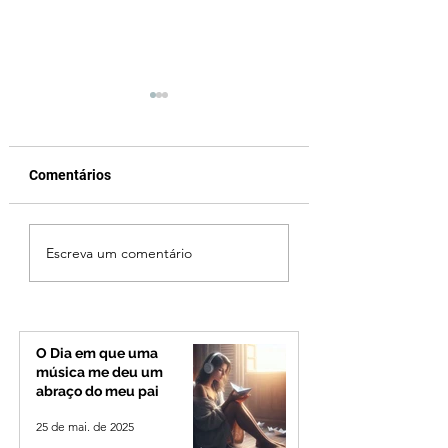
Comentários
Ciclone bomba no Sul
Cleitinho volta atr
Escreva um comentário
deve provocar rajadas
cita mensagem di
de vento e calor
mas partido nega
extremo no Triângulo e
candidatura ao g
Alto Paranaíba
de Minas
O Dia em que uma
música me deu um
abraço do meu pai
25 de mai. de 2025