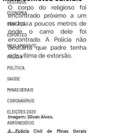
DESTAQUE
O corpo do religioso foi 
ECONOMIA
encontrado próximo a um 
riacho, a poucos metros de 
EDUCAÇÃO
onde o carro dele foi 
ESPORTES
encontrado. A Polícia não 
MEIO AMBIENTE
descarta que padre tenha 
sido vítima de extorsão.
POLÍCIA
POLÍTICA
SAÚDE
MINAS GERAIS
CORONAVÍRUS
ELEIÇÕES 2020
Imagem: Silvan Alves.
AGRONEGÓCIO
A Polícia Civil de Minas Gerais 