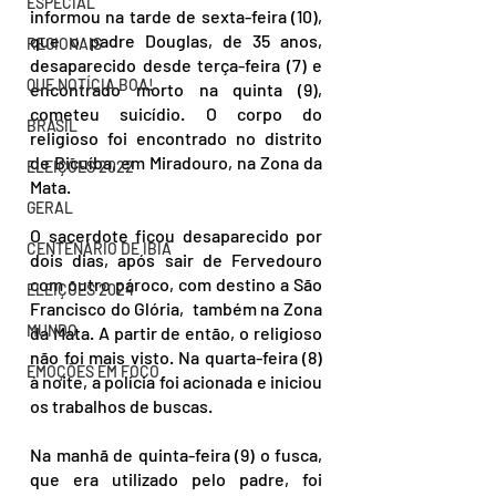
ESPECIAL
informou na tarde de sexta-feira (10), 
que o padre Douglas, de 35 anos, 
REGIONAIS
desaparecido desde terça-feira (7) e 
QUE NOTÍCIA BOA!
encontrado morto na quinta (9), 
cometeu suicídio. O corpo do 
BRASIL
religioso foi encontrado no distrito 
de Bicuíba, em Miradouro, na Zona da 
ELEIÇÕES 2022
Mata. 
GERAL
O sacerdote ficou desaparecido por 
CENTENÁRIO DE IBIÁ
dois dias, após sair de
Fervedouro 
com outro pároco, com destino a São 
ELEIÇÕES 2024
Francisco do Glória,  também na Zona 
MUNDO
da Mata. A partir de então, o religioso 
não foi mais visto. Na quarta-feira (8) 
EMOÇÕES EM FOCO
à noite, a polícia foi acionada e iniciou 
os trabalhos de buscas.
Na manhã de quinta-feira (9) o fusca, 
que era utilizado pelo padre,
foi 