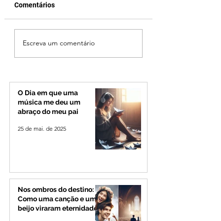
Comentários
Reviravolta na política
Fechamento da P
Escreva um comentário
mineira: Cleitinho
Quinca Mariano 
desiste de disputar o
rotina de turistas 
Governo de Minas e
transportadores e
permanecerá no
Minas e Goiás
Senado
O Dia em que uma
música me deu um
abraço do meu pai
25 de mai. de 2025
Nos ombros do destino:
Como uma canção e um
beijo viraram eternidade