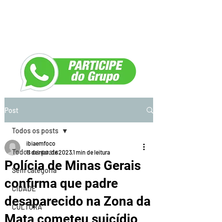
Post
Todos os posts
ibiaemfoco
Todos os posts
11 de mar. de 2023
1 min de leitura
Polícia de Minas Gerais
Sem categoria
confirma que padre
CIDADE
desaparecido na Zona da
CULTURA
Mata cometeu suicídio