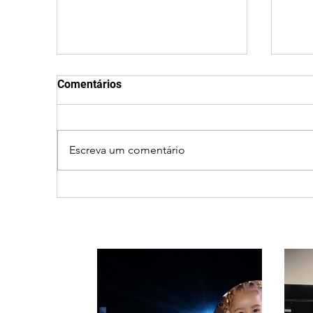
Comentários
Escreva um comentário
Patrocínio realiza
Cic
primeiras cirurgias de
prov
reversão de colostomia
e ca
pelo SUS e reduz fila de
Triâ
espera