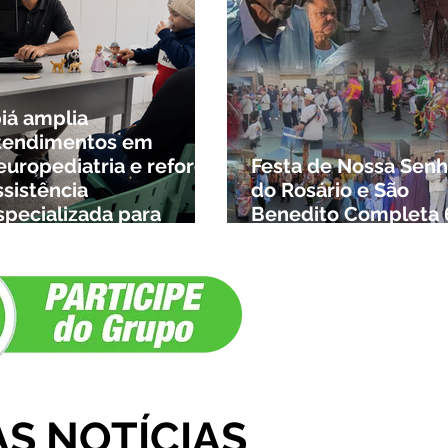
biá amplia
tendimentos em
europediatria e reforça
Festa de Nossa Senh
ssistência
do Rosário e São
specializada para
Benedito Completa 
rianças da cidade e da
Anos em Ibiá
egião
AS NOTÍCIAS