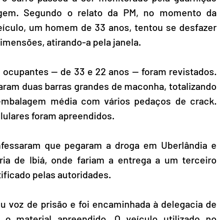
dagem. Segundo o relato da PM, no momento da 
eículo, um homem de 33 anos, tentou se desfazer 
ensões, atirando-a pela janela.
 ocupantes — de 33 e 22 anos — foram revistados. 
raram duas barras grandes de maconha, totalizando 
mbalagem média com vários pedaços de crack. 
lulares foram apreendidos.
nfessaram que pegaram a droga em Uberlândia e 
ia de Ibiá, onde fariam a entrega a um terceiro 
tificado pelas autoridades.
eu voz de prisão e foi encaminhada à delegacia de 
o material apreendido. O veículo utilizado no 