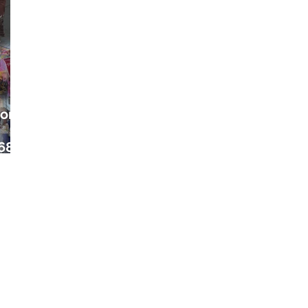
ora
68