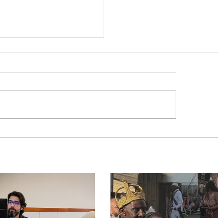
lone bomba no Sul deve
ocar rajadas de vento
lor extremo no
ngulo e Alto Paranaíba