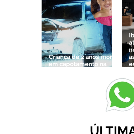
I
a
n
Criança de 2 anos morre
a
em capotamento na
e
Zona Rural de Ibiá
c
r
ÚLTIM