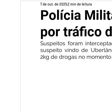
7 de out. de 2025
2 min de leitura
Polícia Mili
por tráfico 
Suspeitos foram intercept
suspeito vindo de Uberlând
2kg de drogas no momento