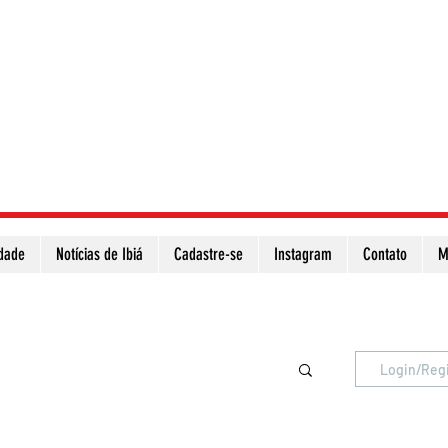
idade
Notícias de Ibiá
Cadastre-se
Instagram
Contato
M
Atualize a página para ver as novas notícias
Login/Reg