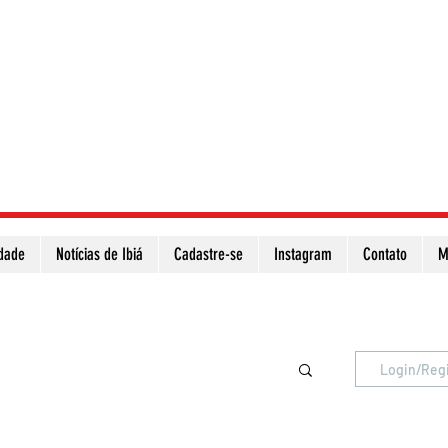
idade
Notícias de Ibiá
Cadastre-se
Instagram
Contato
M
Atualize a página para ver as novas notícias
Login/Reg