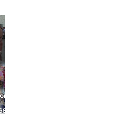
ora
68