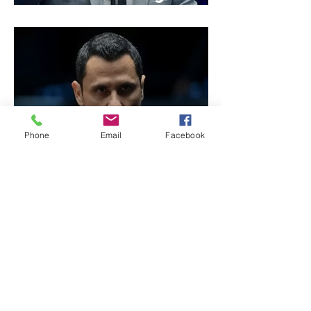
de Minas
Phone
Email
Facebook
Reviravolta na política
mineira: Cleitinho desiste
de disputar o Governo de
Minas e permanecerá no
Senado