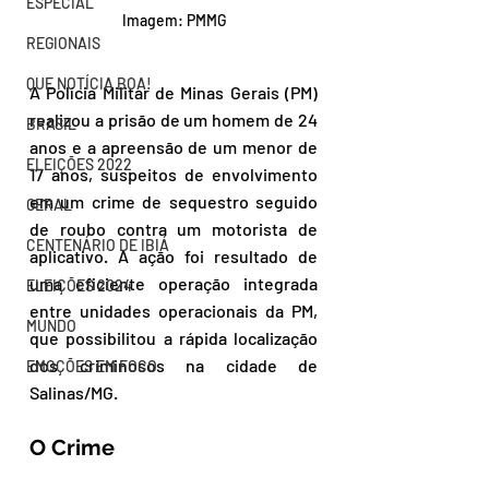
ESPECIAL
Imagem: PMMG
REGIONAIS
QUE NOTÍCIA BOA!
A Polícia Militar de Minas Gerais (PM) 
realizou a prisão de um homem de 24 
BRASIL
anos e a apreensão de um menor de 
ELEIÇÕES 2022
17 anos, suspeitos de envolvimento 
em um crime de sequestro seguido 
GERAL
de roubo contra um motorista de 
CENTENÁRIO DE IBIÁ
aplicativo. A ação foi resultado de 
uma eficiente operação integrada 
ELEIÇÕES 2024
entre unidades operacionais da PM, 
MUNDO
que possibilitou a rápida localização 
dos criminosos na cidade de 
EMOÇÕES EM FOCO
Salinas/MG.
O Crime 