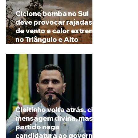
Ciclone bomba no Sul
deve provocar rajadas
de vento e calor extremo
no Triângulo e Alto
Paranaíba
Cleitinho volta atrás, cita
mensagem divina, mas
partido nega
candidatura ao governo