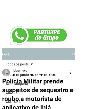
Post
Todos os posts
ibiaemfoco
Todos os posts
14 de nov. de 2025
2 min de leitura
Polícia Militar prende
Sem categoria
suspeitos de sequestro e
CIDADE
roubo a motorista de
CULTURA
aplicativo de Ibiá