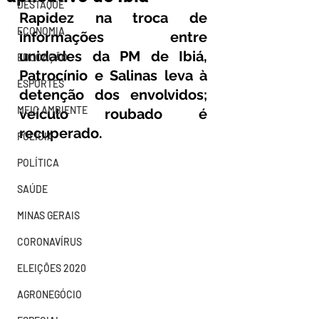
DESTAQUE
Rapidez na troca de 
ECONOMIA
informações entre 
unidades da PM de Ibiá, 
EDUCAÇÃO
Patrocínio e Salinas leva à 
ESPORTES
detenção dos envolvidos; 
MEIO AMBIENTE
veículo roubado é 
recuperado.
POLÍCIA
POLÍTICA
SAÚDE
MINAS GERAIS
CORONAVÍRUS
ELEIÇÕES 2020
AGRONEGÓCIO