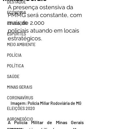
DESTAQUE
A presença ostensiva da 
ECONOMIA
PMMG será constante, com 
mais de 2.000 
EDUCAÇÃO
policiais atuando em locais 
ESPORTES
estratégicos.
MEIO AMBIENTE
POLÍCIA
POLÍTICA
SAÚDE
MINAS GERAIS
CORONAVÍRUS
Imagem: Polícia Miliar Rodoviária de MG
ELEIÇÕES 2020
AGRONEGÓCIO
A Polícia Militar de Minas Gerais 