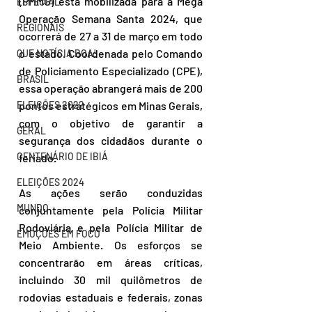
(PMMG) está mobilizada para a Mega 
ESPECIAL
Operação Semana Santa 2024, que 
REGIONAIS
ocorrerá de 27 a 31 de março em todo 
o estado. Coordenada pelo Comando 
QUE NOTÍCIA BOA!
de Policiamento Especializado (CPE), 
BRASIL
essa operação abrangerá mais de 200 
ELEIÇÕES 2022
pontos estratégicos em Minas Gerais, 
com o objetivo de garantir a 
GERAL
segurança dos cidadãos durante o 
CENTENÁRIO DE IBIÁ
feriado.
ELEIÇÕES 2024
As ações serão conduzidas 
MUNDO
conjuntamente pela Polícia Militar 
Rodoviária e pela Polícia Militar de 
EMOÇÕES EM FOCO
Meio Ambiente. Os esforços se 
concentrarão em áreas críticas, 
incluindo 30 mil quilômetros de 
rodovias estaduais e federais, zonas 