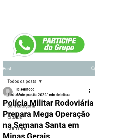
Post
Todos os posts
ibiaemfoco
Todos os posts
26 de mar. de 2024
1 min de leitura
Polícia Militar Rodoviária
Sem categoria
Prepara Mega Operação
CIDADE
na Semana Santa em
CULTURA
Minas Gerais