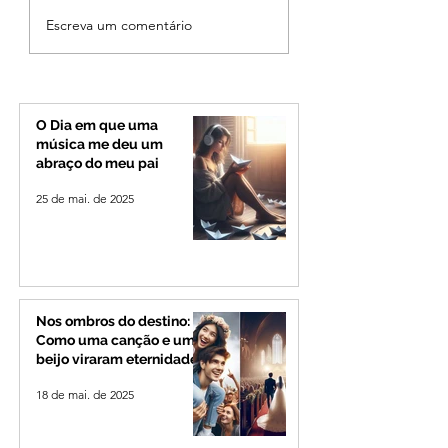
MPMG tenta barrar
Patrocínio realiza
Escreva um comentário
gastos de R$ 1,8 milhão
primeiras cirurgi
com shows da Festa da
reversão de colo
Banana em cidade
pelo SUS e reduz f
mineira de pouco mais
espera
de 4 mil habitantes
O Dia em que uma
música me deu um
abraço do meu pai
25 de mai. de 2025
Nos ombros do destino:
Como uma canção e um
beijo viraram eternidade
18 de mai. de 2025