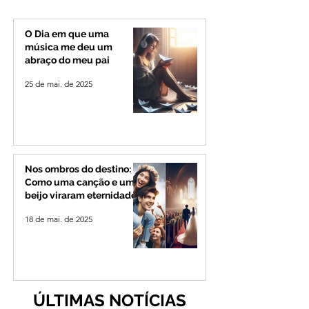
município de Rio
investiga o caso
Paranaíba
O Dia em que uma
música me deu um
abraço do meu pai
25 de mai. de 2025
Nos ombros do destino:
Como uma canção e um
beijo viraram eternidade
18 de mai. de 2025
ÚLTIMAS NOTÍCIAS