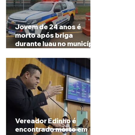
Jovem de 24 anos é
morto após briga
durante luau no município
de Rio Paranaíba
Vereador Edinho é
encontrado morto em