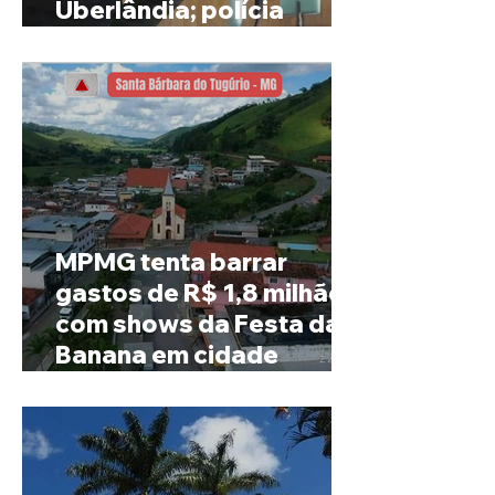
Uberlândia; polícia
investiga o caso
MPMG tenta barrar
gastos de R$ 1,8 milhão
com shows da Festa da
Banana em cidade
mineira de pouco mais de
4 mil habitantes