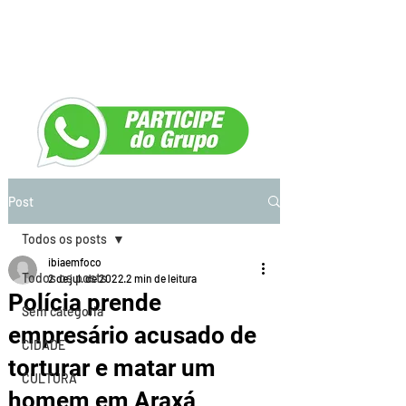
Post
Todos os posts
ibiaemfoco
Todos os posts
2 de jul. de 2022
2 min de leitura
Polícia prende
Sem categoria
empresário acusado de
CIDADE
torturar e matar um
CULTURA
homem em Araxá