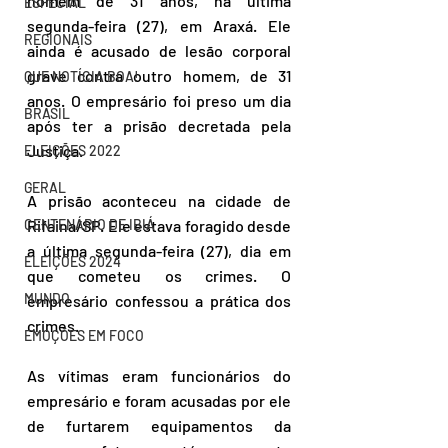
homem de 31 anos, na última 
ESPECIAL
segunda-feira (27), em Araxá. Ele 
REGIONAIS
ainda é acusado de lesão corporal 
grave contra outro homem, de 31 
QUE NOTÍCIA BOA!
anos. O empresário foi preso um dia 
BRASIL
após ter a prisão decretada pela 
Justiça.
ELEIÇÕES 2022
GERAL
A prisão aconteceu na cidade de 
Rifaina/SP. Ele estava foragido desde 
CENTENÁRIO DE IBIÁ
a última segunda-feira (27), dia em 
ELEIÇÕES 2024
que cometeu os crimes. O 
MUNDO
empresário confessou a prática dos 
crimes.
EMOÇÕES EM FOCO
As vítimas eram funcionários do 
empresário e foram acusadas por ele 
de furtarem equipamentos da 