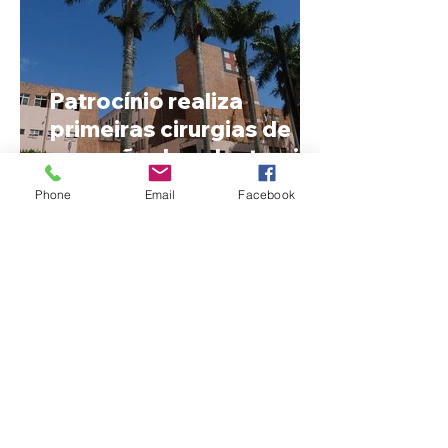
Patrocínio realiza
primeiras cirurgias de
reversão de colostomia
pelo SUS e reduz fila de
Phone
Email
Facebook
espera
Nome estranho pode ser
registrado? Entenda o