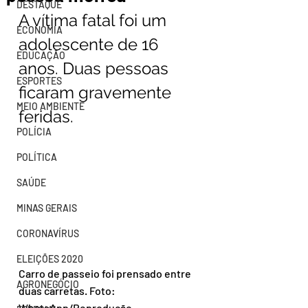
DESTAQUE
A vítima fatal foi um 
ECONOMIA
adolescente de 16 
EDUCAÇÃO
anos. Duas pessoas 
ESPORTES
ficaram gravemente 
MEIO AMBIENTE
feridas.
POLÍCIA
POLÍTICA
SAÚDE
MINAS GERAIS
CORONAVÍRUS
ELEIÇÕES 2020
Carro de passeio foi prensado entre 
AGRONEGÓCIO
duas carretas. Foto: 
WhatsApp/Reprodução.