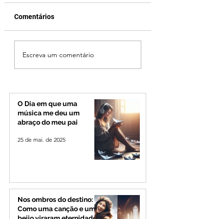
Comentários
Reviravolta na política
Fechamento da P
Escreva um comentário
mineira: Cleitinho
Quinca Mariano 
desiste de disputar o
rotina de turistas 
Governo de Minas e
transportadores e
permanecerá no
Minas e Goiás
Senado
O Dia em que uma
música me deu um
abraço do meu pai
25 de mai. de 2025
Nos ombros do destino:
Como uma canção e um
beijo viraram eternidade