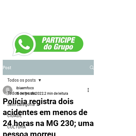
Post
Todos os posts
ibiaemfoco
Todos os posts
15 de fev. de 2022
2 min de leitura
Polícia registra dois
Sem categoria
acidentes em menos de
CIDADE
24 horas na MG 230; uma
CULTURA
pessoa morreu