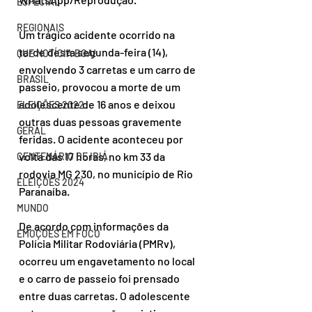
ESPECIAL
REGIONAIS
Um trágico acidente ocorrido na 
tarde desta segunda-feira (14), 
QUE NOTÍCIA BOA!
envolvendo 3 carretas e um carro de 
BRASIL
passeio, provocou a morte de um 
adolescente de 16 anos e deixou 
ELEIÇÕES 2022
outras duas pessoas gravemente 
GERAL
feridas. O acidente aconteceu por 
volta das 17 horas, no km 33 da 
CENTENÁRIO DE IBIÁ
rodovia MG 230, no município de Rio 
ELEIÇÕES 2024
Paranaíba.
MUNDO
De acordo com informações da 
EMOÇÕES EM FOCO
Polícia Militar Rodoviária (PMRv), 
ocorreu um engavetamento no local 
e o carro de passeio foi prensado 
entre duas carretas. O adolescente 