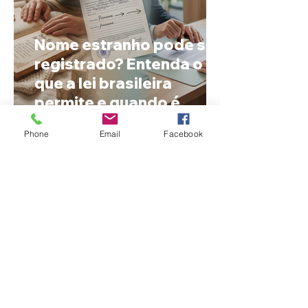
Nome estranho pode ser
registrado? Entenda o
que a lei brasileira
permite e quando é
possível mudar o
Phone
Email
Facebook
prenome
Ciclone bomba no Sul
deve provocar rajadas
de vento e calor extremo