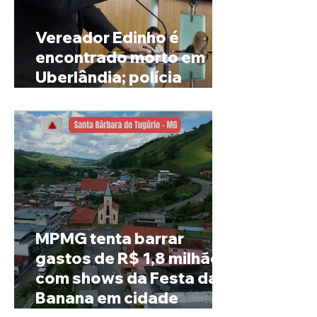
Vereador Edinho é
encontrado morto em
Uberlândia; polícia
investiga o caso
MPMG tenta barrar
gastos de R$ 1,8 milhão
com shows da Festa da
Banana em cidade