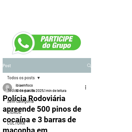
Post
Todos os posts
ibiaemfoco
Todos os posts
10 de mar. de 2025
1 min de leitura
Polícia Rodoviária
Sem categoria
apreende 500 pinos de
CIDADE
cocaína e 3 barras de
CULTURA
maconha em