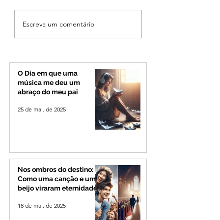
Vereador Edinho é
MPMG tenta barr
Escreva um comentário
encontrado morto em
gastos de R$ 1,8 
Uberlândia; polícia
com shows da Fes
investiga o caso
Banana em cidad
mineira de pouco
de 4 mil habitant
O Dia em que uma
música me deu um
abraço do meu pai
25 de mai. de 2025
Nos ombros do destino:
Como uma canção e um
beijo viraram eternidade
18 de mai. de 2025