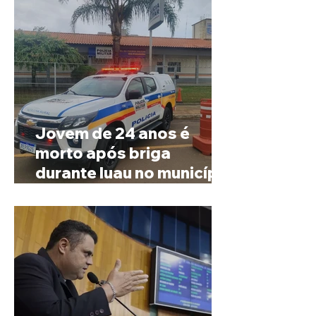
Jovem de 24 anos é
morto após briga
durante luau no município
de Rio Paranaíba