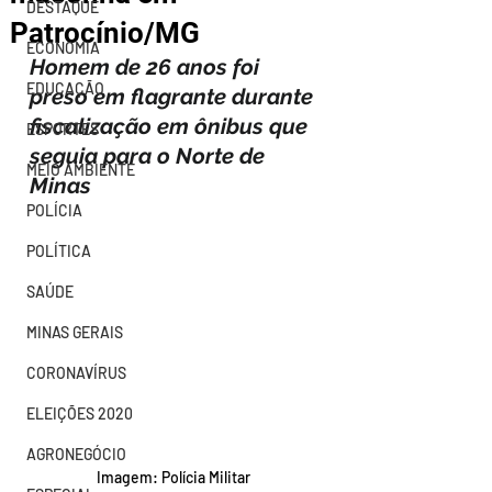
DESTAQUE
Patrocínio/MG
ECONOMIA
Homem de 26 anos foi 
EDUCAÇÃO
preso em flagrante durante 
fiscalização em ônibus que 
ESPORTES
seguia para o Norte de 
MEIO AMBIENTE
Minas
POLÍCIA
POLÍTICA
SAÚDE
MINAS GERAIS
CORONAVÍRUS
ELEIÇÕES 2020
AGRONEGÓCIO
Imagem: Polícia Militar 