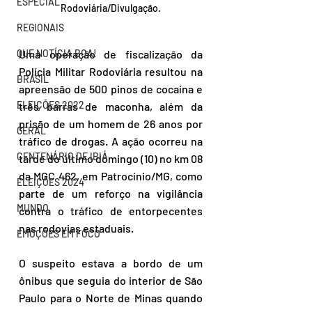
ESPECIAL
Rodoviária/Divulgação.
REGIONAIS
QUE NOTÍCIA BOA!
Uma operação de fiscalização da 
Polícia Militar Rodoviária resultou na 
BRASIL
apreensão de 500 pinos de cocaína e 
ELEIÇÕES 2022
três barras de maconha, além da 
prisão de um homem de 26 anos por 
GERAL
tráfico de drogas. A ação ocorreu na 
CENTENÁRIO DE IBIÁ
tarde do último domingo (10) no km 08 
da MGC 462, em Patrocínio/MG, como 
ELEIÇÕES 2024
parte de um reforço na vigilância 
MUNDO
contra o tráfico de entorpecentes 
nas rodovias estaduais.
EMOÇÕES EM FOCO
O suspeito estava a bordo de um 
ônibus que seguia do interior de São 
Paulo para o Norte de Minas quando 