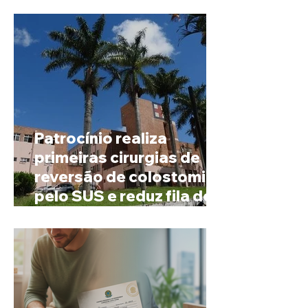
mineira de pouco mais de
4 mil habitantes
Patrocínio realiza
primeiras cirurgias de
reversão de colostomia
pelo SUS e reduz fila de
espera