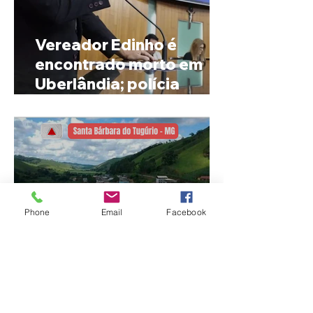
Vereador Edinho é
encontrado morto em
Uberlândia; polícia
investiga o caso
Phone
Email
Facebook
MPMG tenta barrar
gastos de R$ 1,8 milhão
com shows da Festa da
Banana em cidade