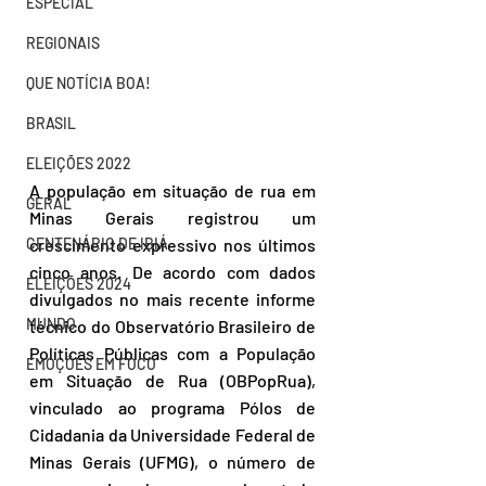
ESPECIAL
REGIONAIS
QUE NOTÍCIA BOA!
BRASIL
ELEIÇÕES 2022
A população em situação de rua em 
GERAL
Minas Gerais registrou um 
CENTENÁRIO DE IBIÁ
crescimento expressivo nos últimos 
cinco anos. De acordo com dados 
ELEIÇÕES 2024
divulgados no mais recente informe 
MUNDO
técnico do Observatório Brasileiro de 
Políticas Públicas com a População 
EMOÇÕES EM FOCO
em Situação de Rua (OBPopRua), 
vinculado ao programa Pólos de 
Cidadania da Universidade Federal de 
Minas Gerais (UFMG), o número de 