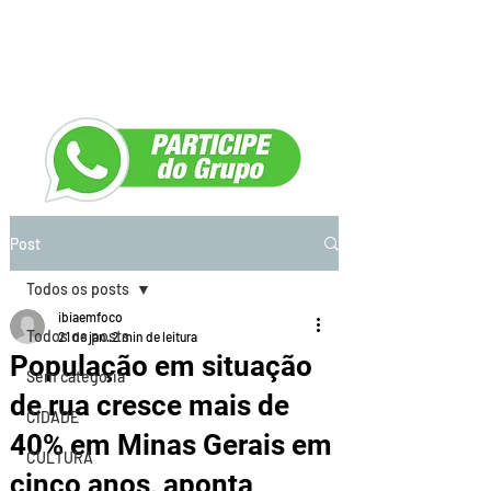
Post
Todos os posts
ibiaemfoco
Todos os posts
21 de jan.
2 min de leitura
População em situação
Sem categoria
de rua cresce mais de
CIDADE
40% em Minas Gerais em
CULTURA
cinco anos, aponta