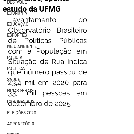
DESTAQUE
estudo da UFMG
ECONOMIA
Levantamento do 
EDUCAÇÃO
Observatório Brasileiro 
ESPORTES
de Políticas Públicas 
MEIO AMBIENTE
com a População em 
POLÍCIA
Situação de Rua indica 
POLÍTICA
que número passou de 
SAÚDE
23,4 mil em 2020 para 
MINAS GERAIS
33,1 mil pessoas em 
CORONAVÍRUS
dezembro de 2025
ELEIÇÕES 2020
AGRONEGÓCIO