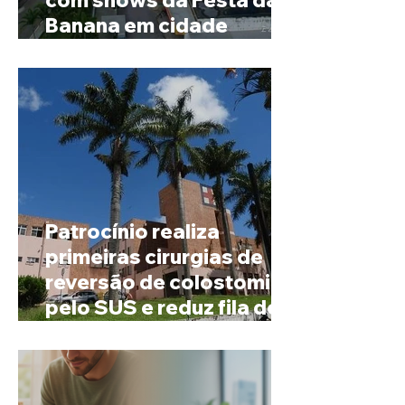
com shows da Festa da
Banana em cidade
mineira de pouco mais de
4 mil habitantes
Patrocínio realiza
primeiras cirurgias de
reversão de colostomia
pelo SUS e reduz fila de
espera