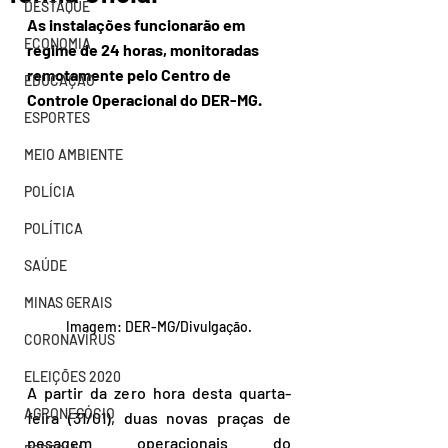
DESTAQUE
As instalações funcionarão em 
ECONOMIA
regime de 24 horas, monitoradas 
remotamente pelo Centro de 
EDUCAÇÃO
Controle Operacional do DER-MG.
ESPORTES
MEIO AMBIENTE
POLÍCIA
POLÍTICA
SAÚDE
MINAS GERAIS
Imagem: DER-MG/Divulgação.
CORONAVÍRUS
ELEIÇÕES 2020
A partir da zero hora desta quarta-
AGRONEGÓCIO
feira (31/01), duas novas praças de 
pesagem operacionais do 