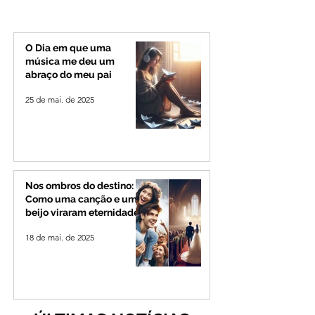
Uberlândia; polícia
com shows da Fes
investiga o caso
Banana em cidad
mineira de pouco
de 4 mil habitant
O Dia em que uma
música me deu um
abraço do meu pai
25 de mai. de 2025
Nos ombros do destino:
Como uma canção e um
beijo viraram eternidade
18 de mai. de 2025