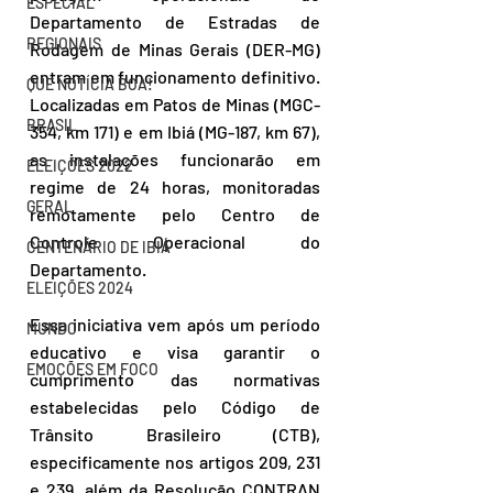
ESPECIAL
Departamento de Estradas de 
REGIONAIS
Rodagem de Minas Gerais (DER-MG) 
entram em funcionamento definitivo. 
QUE NOTÍCIA BOA!
Localizadas em Patos de Minas (MGC-
BRASIL
354, km 171) e em Ibiá (MG-187, km 67), 
as instalações funcionarão em 
ELEIÇÕES 2022
regime de 24 horas, monitoradas 
GERAL
remotamente pelo Centro de 
Controle Operacional do 
CENTENÁRIO DE IBIÁ
Departamento.
ELEIÇÕES 2024
Essa iniciativa vem após um período 
MUNDO
educativo e visa garantir o 
EMOÇÕES EM FOCO
cumprimento das normativas 
estabelecidas pelo Código de 
Trânsito Brasileiro (CTB), 
especificamente nos artigos 209, 231 
e 239, além da Resolução CONTRAN 