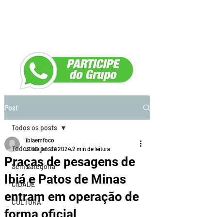
Post
Todos os posts
ibiaemfoco
Todos os posts
30 de jan. de 2024
2 min de leitura
Praças de pesagens de
Sem categoria
Ibiá e Patos de Minas
CIDADE
entram em operação de
CULTURA
forma oficial