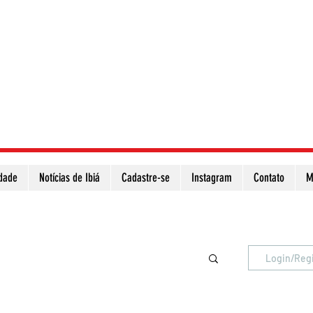
idade
Notícias de Ibiá
Cadastre-se
Instagram
Contato
M
Atualize a página para ver as novas notícias
Login/Reg