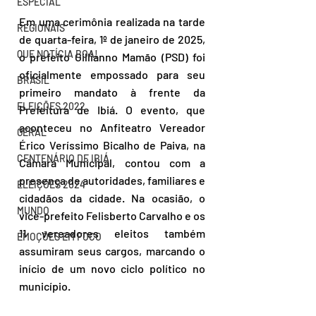
ESPECIAL
Em uma cerimônia realizada na tarde 
REGIONAIS
de quarta-feira, 1º de janeiro de 2025, 
QUE NOTÍCIA BOA!
o prefeito Gillianno Mamão (PSD) foi 
oficialmente empossado para seu 
BRASIL
primeiro mandato à frente da 
ELEIÇÕES 2022
Prefeitura de Ibiá. O evento, que 
aconteceu no Anfiteatro Vereador 
GERAL
Érico Veríssimo Bicalho de Paiva, na 
CENTENÁRIO DE IBIÁ
Câmara Municipal, contou com a 
presença de autoridades, familiares e 
ELEIÇÕES 2024
cidadãos da cidade. Na ocasião, o 
MUNDO
vice-prefeito Felisberto Carvalho e os 
11 vereadores eleitos também 
EMOÇÕES EM FOCO
assumiram seus cargos, marcando o 
início de um novo ciclo político no 
município.  