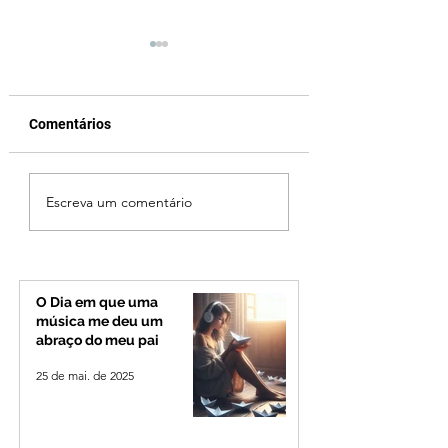
Comentários
Tragédia na BR-251:
Após desistência,
Escreva um comentário
Fuga de carro
arrependimento e
carregado de drogas
do partido, Cleiti
termina com sete
confirmado candi
mortos em Salinas
ao Governo de Mi
O Dia em que uma
música me deu um
abraço do meu pai
25 de mai. de 2025