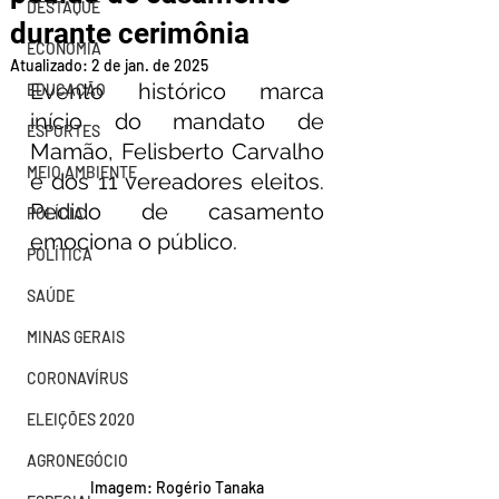
DESTAQUE
durante cerimônia
ECONOMIA
Atualizado:
2 de jan. de 2025
Evento histórico marca 
EDUCAÇÃO
início do mandato de 
ESPORTES
Mamão, Felisberto Carvalho 
MEIO AMBIENTE
e dos 11 vereadores eleitos. 
Pedido de casamento 
POLÍCIA
emociona o público.
POLÍTICA
SAÚDE
MINAS GERAIS
CORONAVÍRUS
ELEIÇÕES 2020
AGRONEGÓCIO
Imagem: Rogério Tanaka