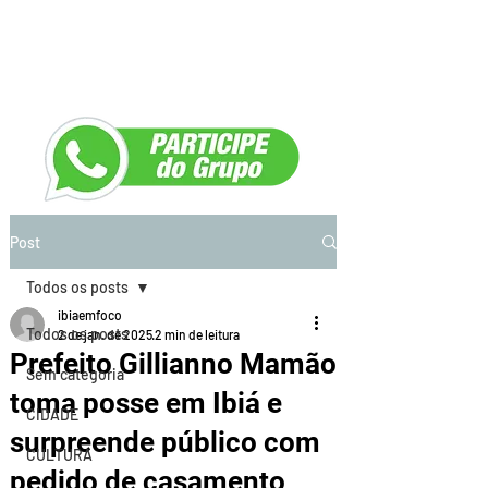
Post
Todos os posts
ibiaemfoco
Todos os posts
2 de jan. de 2025
2 min de leitura
Prefeito Gillianno Mamão
Sem categoria
toma posse em Ibiá e
CIDADE
surpreende público com
CULTURA
pedido de casamento