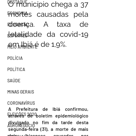
DESTAQUE
O município chega a 37 
mortes causadas pela 
ECONOMIA
doença. A taxa de 
EDUCAÇÃO
letalidade da covid-19 
ESPORTES
em Ibiá é de 1,9%.
MEIO AMBIENTE
POLÍCIA
POLÍTICA
SAÚDE
MINAS GERAIS
CORONAVÍRUS
A Prefeitura de Ibiá confirmou, 
ELEIÇÕES 2020
através de boletim epidemiológico 
divulgado no fim da tarde desta 
AGRONEGÓCIO
segunda-feira (31), a morte de mais 
dois ibiaenses causadas por 