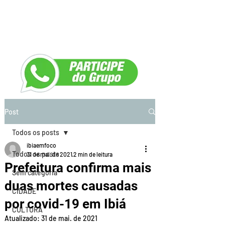
Post
Todos os posts
ibiaemfoco
Todos os posts
31 de mai. de 2021
2 min de leitura
Prefeitura confirma mais
Sem categoria
duas mortes causadas
CIDADE
por covid-19 em Ibiá
CULTURA
Atualizado:
31 de mai. de 2021