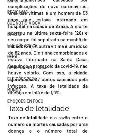
ESPECIAL
complicações do novo coronavírus. 
REGIONAIS
Uma das vítimas é um homem de 53 
anos que estava internado em 
QUE NOTÍCIA BOA!
hospital na cidade de Araxá. A morte 
ocorreu na última sexta-feira (28) e 
BRASIL
seu corpo foi sepultado na manhã de 
ELEIÇÕES 2022
sábado (29). A outra vítima é um idoso 
de 82 anos. Ele tinha comorbidades e 
GERAL
estava internado na Santa Casa. 
Seguindo o protocolo da covid-19, não 
CENTENÁRIO DE IBIÁ
houve velório. Com isso, a cidade 
agora soma 37 óbitos causados pela 
ELEIÇÕES 2024
infecção. A taxa de letalidade da 
MUNDO
doença em Ibiá é de 1,9%.
EMOÇÕES EM FOCO
Taxa de letalidade
Taxa de letalidade é a razão entre o 
número de mortes causadas por uma 
doença e o número total de 