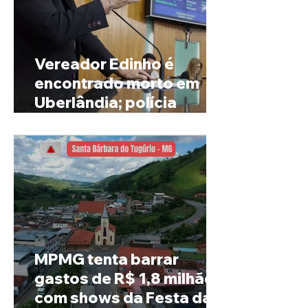
Vereador Edinho é
encontrado morto em
Uberlândia; polícia
investiga o caso
MPMG tenta barrar
gastos de R$ 1,8 milhão
com shows da Festa da