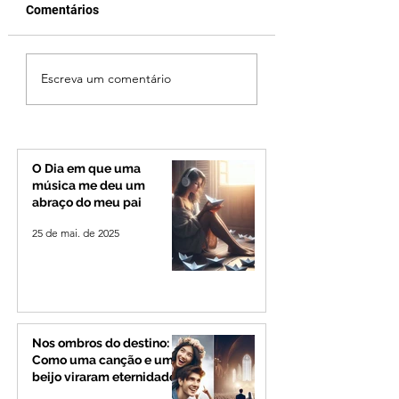
Comentários
Jovem de 24 anos é
Ciclone bomba no
Escreva um comentário
morto após briga
deve provocar ra
durante luau no
de vento e calor
município de Rio
extremo no Triâng
Paranaíba
Alto Paranaíba
O Dia em que uma
música me deu um
abraço do meu pai
25 de mai. de 2025
Nos ombros do destino:
Como uma canção e um
beijo viraram eternidade