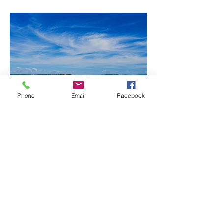
Senado
Phone
Email
Facebook
Fechamento da Ponte
Quinca Mariano muda
rotina de turistas e
transportadores entre
Minas e Goiás