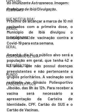
ESPECIAL
do imunizante Astrazeneca. Imagem: 
Prefeitura de Ibiá/Divulgação.
REGIONAIS
QUE NOTÍCIA BOA!
Próximo de alcançar a marca de 10 mil 
vacinados com a primeira dose, o 
BRASIL
Município de Ibiá divulgou o 
cronograma de vacinação contra a 
ELEIÇÕES 2022
Covid-19 para esta semana. 
GERAL
Amanhã, dia 14, o público alvo será a 
CENTENÁRIO DE IBIÁ
população em geral, que tenha 42 e 
ELEIÇÕES 2024
43 anos, que não possui doenças 
preexistentes e não pertencente a 
MUNDO
grupos prioritários. A vacinação será 
realizada no Ginásio Poliesportivo 
EMOÇÕES EM FOCO
Jiboião, das 8h às 12h. Para receber a 
vacina será necessário a 
apresentação da Carteira de 
Identidade, CPF, Cartão do SUS e o 
Cartão de Vacinas.