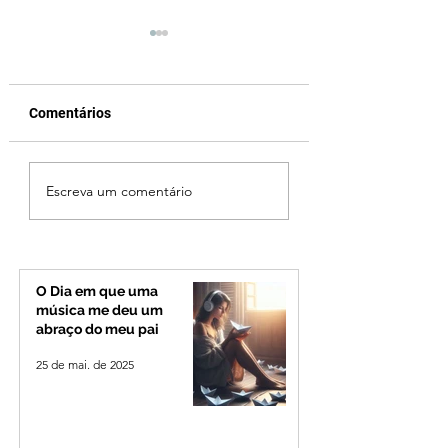
Comentários
Fechamento da Ponte
Criança de 2 anos
Escreva um comentário
Quinca Mariano muda
morre em capota
rotina de turistas e
na Zona Rural de 
transportadores entre
Minas e Goiás
O Dia em que uma
música me deu um
abraço do meu pai
25 de mai. de 2025