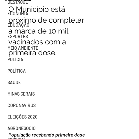
DESTAQUE
O Município está 
ECONOMIA
próximo de completar 
EDUCAÇÃO
a marca de 10 mil 
ESPORTES
vacinados com a 
MEIO AMBIENTE
primeira dose.
POLÍCIA
POLÍTICA
SAÚDE
MINAS GERAIS
CORONAVÍRUS
ELEIÇÕES 2020
AGRONEGÓCIO
População recebendo primeira dose 