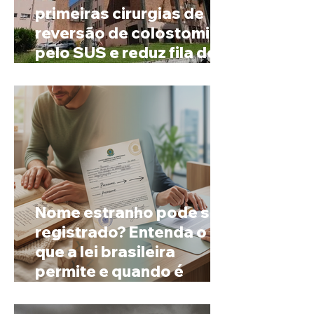
primeiras cirurgias de
reversão de colostomia
pelo SUS e reduz fila de
espera
Nome estranho pode ser
registrado? Entenda o
que a lei brasileira
permite e quando é
possível mudar o
prenome