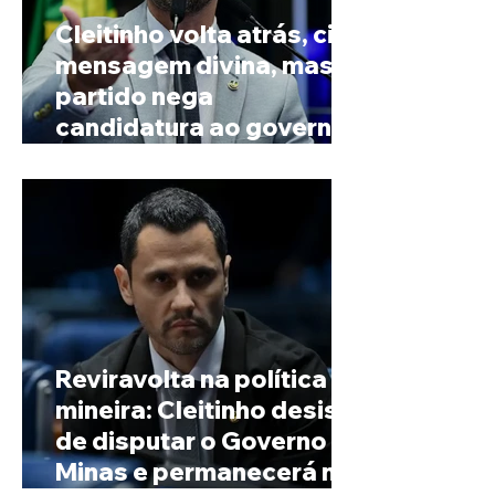
Cleitinho volta atrás, cita
mensagem divina, mas
partido nega
candidatura ao governo
de Minas
Reviravolta na política
mineira: Cleitinho desiste
de disputar o Governo de
Minas e permanecerá no