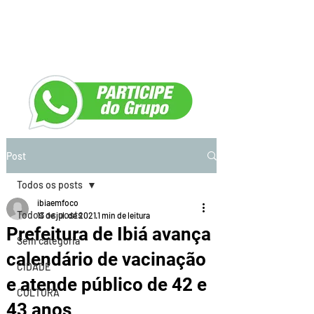
Post
Todos os posts
ibiaemfoco
Todos os posts
13 de jul. de 2021
1 min de leitura
Prefeitura de Ibiá avança
Sem categoria
calendário de vacinação
CIDADE
e atende público de 42 e
CULTURA
43 anos