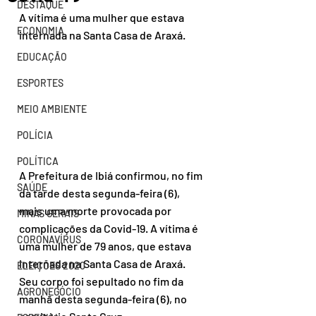
DESTAQUE
A vítima é uma mulher que estava 
ECONOMIA
internada na Santa Casa de Araxá.
EDUCAÇÃO
ESPORTES
MEIO AMBIENTE
POLÍCIA
POLÍTICA
A Prefeitura de Ibiá confirmou, no fim 
SAÚDE
da tarde desta segunda-feira (6), 
mais uma morte provocada por 
MINAS GERAIS
complicações da Covid-19. A vítima é 
CORONAVÍRUS
uma mulher de 79 anos, que estava 
internada na Santa Casa de Araxá. 
ELEIÇÕES 2020
Seu corpo foi sepultado no fim da 
AGRONEGÓCIO
manhã desta segunda-feira (6), no 