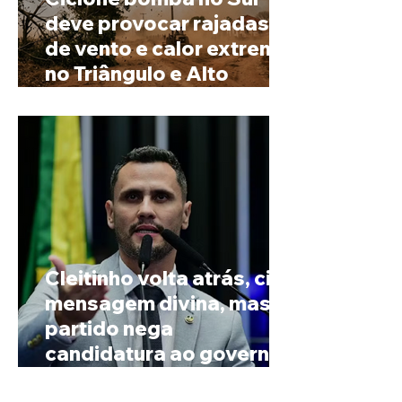
deve provocar rajadas
de vento e calor extremo
no Triângulo e Alto
Paranaíba
Cleitinho volta atrás, cita
mensagem divina, mas
partido nega
candidatura ao governo
de Minas