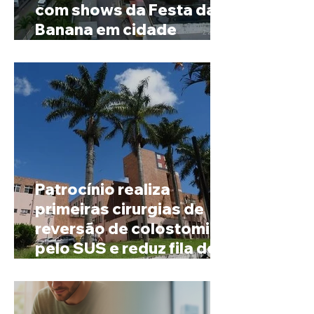
com shows da Festa da
Banana em cidade
mineira de pouco mais de
4 mil habitantes
Patrocínio realiza
primeiras cirurgias de
reversão de colostomia
pelo SUS e reduz fila de
espera