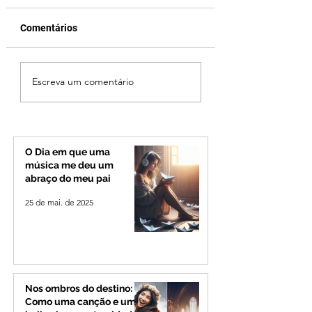
Comentários
Jovem de 24 anos é
Patrocínio realiza
Escreva um comentário
morto após briga
primeiras cirurgi
durante luau no
reversão de colo
município de Rio
pelo SUS e reduz f
Paranaíba
espera
O Dia em que uma
música me deu um
abraço do meu pai
25 de mai. de 2025
Nos ombros do destino:
Como uma canção e um