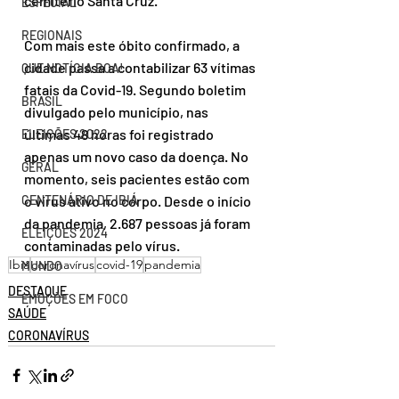
cemitério Santa Cruz.
ESPECIAL
REGIONAIS
Com mais este óbito confirmado, a 
cidade passa a contabilizar 63 vítimas 
QUE NOTÍCIA BOA!
fatais da Covid-19. Segundo boletim 
BRASIL
divulgado pelo município, nas 
últimas 48 horas foi registrado 
ELEIÇÕES 2022
apenas um novo caso da doença. No 
GERAL
momento, seis pacientes estão com 
o vírus ativo no corpo. Desde o início 
CENTENÁRIO DE IBIÁ
da pandemia, 2.687 pessoas já foram 
ELEIÇÕES 2024
contaminadas pelo vírus. 
Ibiá
coronavírus
covid-19
pandemia
MUNDO
DESTAQUE
EMOÇÕES EM FOCO
SAÚDE
CORONAVÍRUS