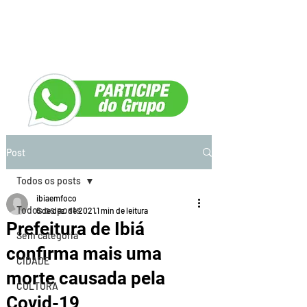
Post
Todos os posts
ibiaemfoco
Todos os posts
6 de dez. de 2021
1 min de leitura
Prefeitura de Ibiá
Sem categoria
confirma mais uma
CIDADE
morte causada pela
CULTURA
Covid-19