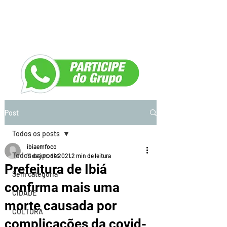
Post
Todos os posts
ibiaemfoco
Todos os posts
11 de jun. de 2021
2 min de leitura
Prefeitura de Ibiá
Sem categoria
confirma mais uma
CIDADE
morte causada por
CULTURA
complicações da covid-