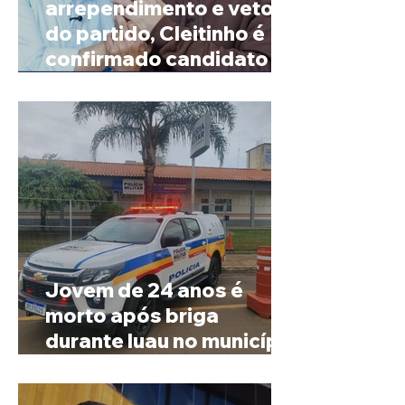
arrependimento e veto
do partido, Cleitinho é
confirmado candidato ao
Governo de Minas
Jovem de 24 anos é
morto após briga
durante luau no município
de Rio Paranaíba