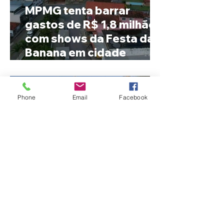
MPMG tenta barrar
gastos de R$ 1,8 milhão
com shows da Festa da
Banana em cidade
mineira de pouco mais de
4 mil habitantes
Phone
Email
Facebook
Patrocínio realiza
primeiras cirurgias de
reversão de colostomia
pelo SUS e reduz fila de
espera