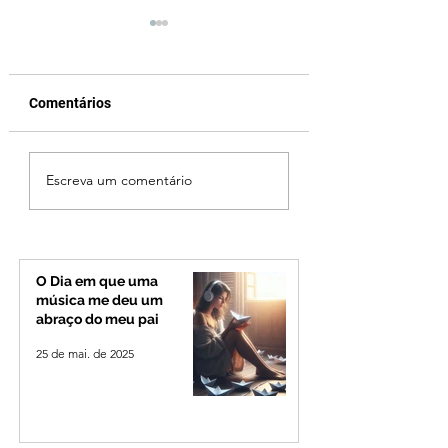
Comentários
Jovem de 24 anos é
Ciclone bomba no
Escreva um comentário
morto após briga
deve provocar ra
durante luau no
de vento e calor
município de Rio
extremo no Triâng
Paranaíba
Alto Paranaíba
O Dia em que uma
música me deu um
abraço do meu pai
25 de mai. de 2025