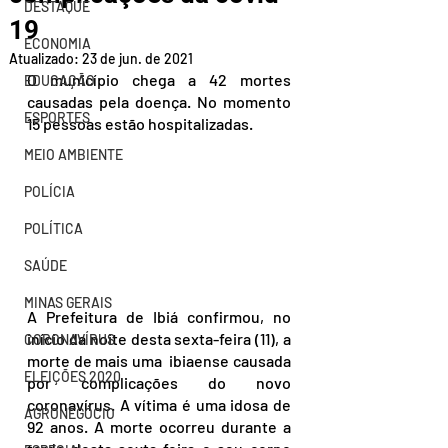
DESTAQUE
19
ECONOMIA
Atualizado:
23 de jun. de 2021
O município chega a 42 mortes 
EDUCAÇÃO
causadas pela doença. No momento 
ESPORTES
15 pessoas estão hospitalizadas.
MEIO AMBIENTE
POLÍCIA
POLÍTICA
SAÚDE
MINAS GERAIS
A Prefeitura de Ibiá confirmou, no 
início da noite desta sexta-feira (11), a 
CORONAVÍRUS
morte de mais uma  ibiaense causada 
ELEIÇÕES 2020
por complicações do novo 
coronavírus. A vítima é uma idosa de 
AGRONEGÓCIO
92 anos. A morte ocorreu durante a 