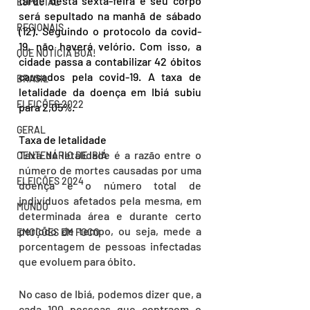
tarde desta sexta-feira e seu corpo 
ESPECIAL
será sepultado na manhã de sábado 
REGIONAIS
(12). Seguindo o protocolo da covid-
19, não haverá velório. Com isso, a 
QUE NOTÍCIA BOA!
cidade passa a contabilizar 42 óbitos 
causados pela covid-19. A taxa de 
BRASIL
letalidade da doença em Ibiá subiu 
ELEIÇÕES 2022
para 2,05%.
GERAL
Taxa de letalidade
Taxa de letalidade é a razão entre o 
CENTENÁRIO DE IBIÁ
número de mortes causadas por uma 
ELEIÇÕES 2024
doença e o número total de 
indivíduos afetados pela mesma, em 
MUNDO
determinada área e durante certo 
período de tempo, ou seja, mede a 
EMOÇÕES EM FOCO
porcentagem de pessoas infectadas 
que evoluem para óbito.
No caso de Ibiá, podemos dizer que, a 
cada 100 pessoas que contraem o 