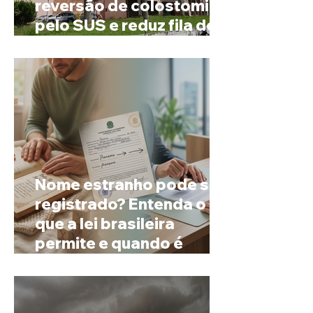
reversão de colostomia
pelo SUS e reduz fila de
espera
Nome estranho pode ser
registrado? Entenda o
que a lei brasileira
permite e quando é
possível mudar o
prenome