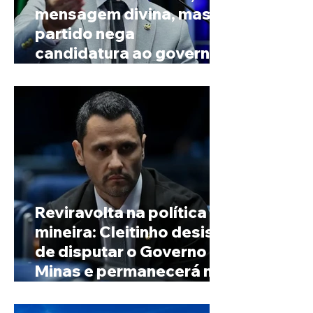
mensagem divina, mas
partido nega
candidatura ao governo
de Minas
Reviravolta na política
mineira: Cleitinho desiste
de disputar o Governo de
Minas e permanecerá no
Senado