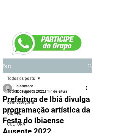
Post
Todos os posts
ibiaemfoco
Todos os posts
12 de ago. de 2022
1 min de leitura
Prefeitura de Ibiá divulga
Sem categoria
programação artística da
CIDADE
Festa do Ibiaense
CULTURA
Ausente 2022