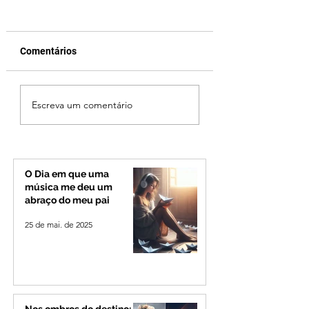
Comentários
Fechamento da Ponte
Criança de 2 anos
Escreva um comentário
Quinca Mariano muda
morre em capota
rotina de turistas e
na Zona Rural de 
transportadores entre
Minas e Goiás
O Dia em que uma
música me deu um
abraço do meu pai
25 de mai. de 2025