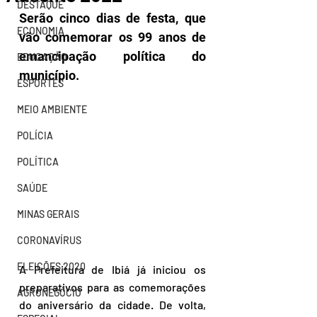
DESTAQUE
Serão cinco dias de festa, que 
ECONOMIA
vão comemorar os 99 anos de 
emancipação política do 
EDUCAÇÃO
município. 
ESPORTES
MEIO AMBIENTE
POLÍCIA
POLÍTICA
SAÚDE
MINAS GERAIS
CORONAVÍRUS
ELEIÇÕES 2020
A Prefeitura de Ibiá já iniciou os 
preparativos para as comemorações 
AGRONEGÓCIO
do aniversário da cidade. De volta, 