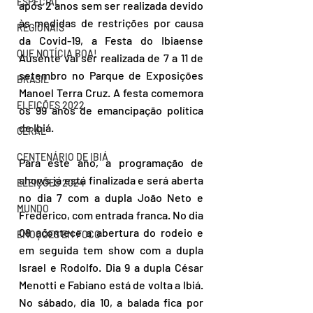
ESPECIAL
após 2 anos sem ser realizada devido 
às medidas de restrições por causa 
REGIONAIS
da Covid-19, a Festa do Ibiaense 
QUE NOTÍCIA BOA!
Ausente vai ser realizada de 7 a 11 de 
setembro no Parque de Exposições 
BRASIL
Manoel Terra Cruz. A festa comemora 
ELEIÇÕES 2022
os 99 anos de emancipação política 
de Ibiá.
GERAL
CENTENÁRIO DE IBIÁ
Para este ano, a programação de 
shows já está finalizada e será aberta 
ELEIÇÕES 2024
no dia 7 com a dupla João Neto e 
MUNDO
Frederico, com entrada franca. No dia 
08 acontece a abertura do rodeio e 
EMOÇÕES EM FOCO
em seguida tem show com a dupla 
Israel e Rodolfo. Dia 9 a dupla César 
Menotti e Fabiano está de volta a Ibiá. 
No sábado, dia 10, a balada fica por 