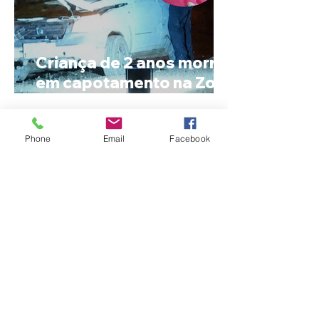
Criança de 2 anos morre
em capotamento na Zona
Rural de Ibiá
Phone
Email
Facebook
Minas Gerais amplia
liderança na produção
de cachaça e concentra
mais de um terço dos