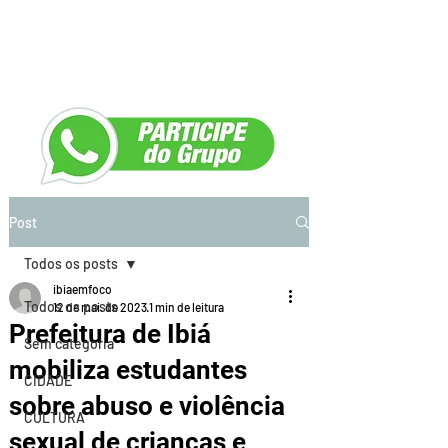
Post
Todos os posts
ibiaemfoco
Todos os posts
12 de mai. de 2023
1 min de leitura
Prefeitura de Ibiá
Sem categoria
mobiliza estudantes
CIDADE
sobre abuso e violência
CULTURA
sexual de crianças e