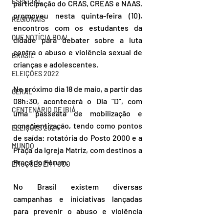
ESPECIAL
participação do CRAS, CREAS e NAAS, 
promoveu nesta quinta-feira (10), 
REGIONAIS
encontros com os estudantes da 
QUE NOTÍCIA BOA!
cidade para debater sobre a luta 
contra o abuso e violência sexual de 
BRASIL
crianças e adolescentes.
ELEIÇÕES 2022
No próximo dia 18 de maio, a partir das 
GERAL
08h:30, acontecerá o Dia “D”, com 
CENTENÁRIO DE IBIÁ
uma passeata de mobilização e 
conscientização, tendo como pontos 
ELEIÇÕES 2024
de saída: rotatória do Posto 2000 e a 
MUNDO
Praça da Igreja Matriz, com destinos a 
Praça do Fórum.
EMOÇÕES EM FOCO
No Brasil existem diversas 
campanhas e iniciativas lançadas 
para prevenir o abuso e violência 