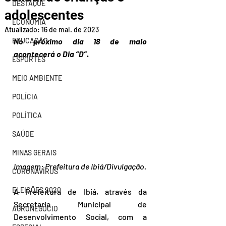
DESTAQUE
adolescentes
ECONOMIA
Atualizado:
16 de mai. de 2023
EDUCAÇÃO
No próximo dia 18 de maio 
acontecerá o Dia “D”.
ESPORTES
MEIO AMBIENTE
POLÍCIA
POLÍTICA
SAÚDE
MINAS GERAIS
Imagem: Prefeitura de Ibiá/Divulgação.
CORONAVÍRUS
ELEIÇÕES 2020
A Prefeitura de Ibiá, através da 
Secretaria Municipal de 
AGRONEGÓCIO
Desenvolvimento Social, com a 