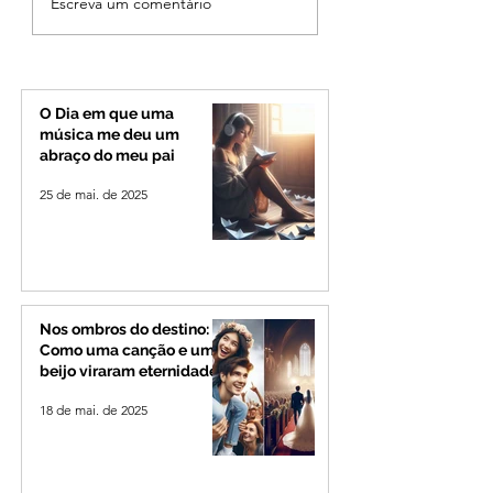
Escreva um comentário
Quinca Mariano muda
morre em capota
rotina de turistas e
na Zona Rural de 
transportadores entre
Minas e Goiás
O Dia em que uma
música me deu um
abraço do meu pai
25 de mai. de 2025
Nos ombros do destino:
Como uma canção e um
beijo viraram eternidade
18 de mai. de 2025