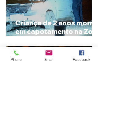
Criança de 2 anos morre
em capotamento na Zona
Rural de Ibiá
Phone
Email
Facebook
Minas Gerais amplia
liderança na produção
de cachaça e concentra
mais de um terço dos
alambiques do Brasil