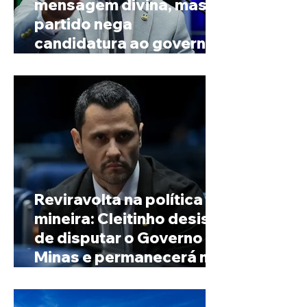
mensagem divina, mas
partido nega
candidatura ao governo
de Minas
Reviravolta na política
mineira: Cleitinho desiste
de disputar o Governo de
Minas e permanecerá no
Senado