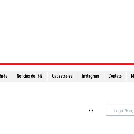
idade
Notícias de Ibiá
Cadastre-se
Instagram
Contato
M
Atualize a página para ver as novas notícias
Login/Reg