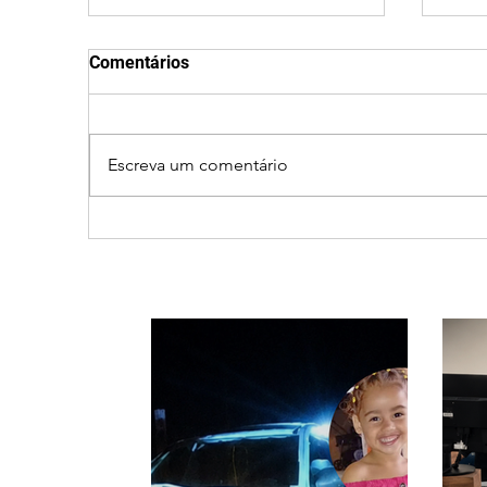
Comentários
Escreva um comentário
Criança de 2 anos morre
Ibiá
em capotamento na Zona
em n
Rural de Ibiá
refo
espe
cria
regi