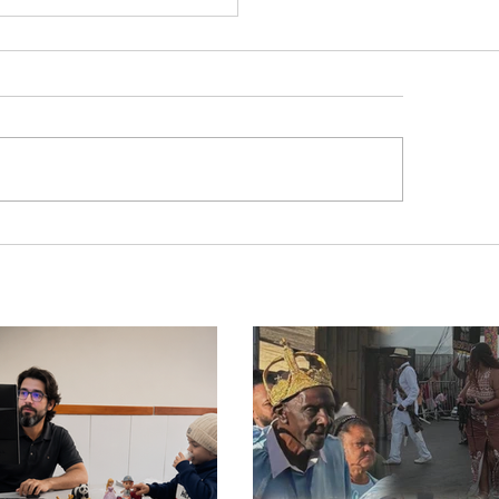
 amplia atendimentos
europediatria e
rça assistência
cializada para
nças da cidade e da
ão