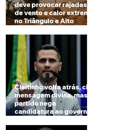
deve provocar rajadas
de vento e calor extremo
no Triângulo e Alto
Paranaíba
Cleitinho volta atrás, cita
mensagem divina, mas
partido nega
candidatura ao governo
de Minas