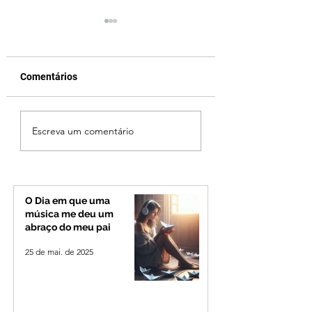
Comentários
Fechamento da Ponte
Criança de 2 anos
Escreva um comentário
Quinca Mariano muda
morre em capota
rotina de turistas e
na Zona Rural de 
transportadores entre
Minas e Goiás
O Dia em que uma
música me deu um
abraço do meu pai
25 de mai. de 2025