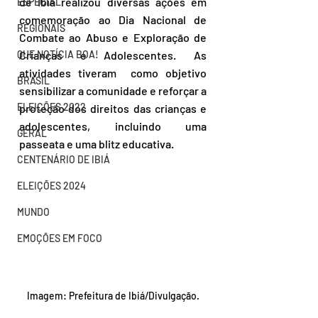
de Ibiá realizou diversas ações em 
ESPECIAL
comemoração ao Dia Nacional de 
REGIONAIS
Combate ao Abuso e Exploração de 
QUE NOTÍCIA BOA!
Crianças e Adolescentes. As 
atividades tiveram  como objetivo 
BRASIL
sensibilizar a comunidade e reforçar a 
ELEIÇÕES 2022
proteção dos direitos das crianças e 
adolescentes, incluindo uma 
GERAL
passeata e uma blitz educativa. 
CENTENÁRIO DE IBIÁ
ELEIÇÕES 2024
MUNDO
EMOÇÕES EM FOCO
Imagem: Prefeitura de Ibiá/Divulgação.