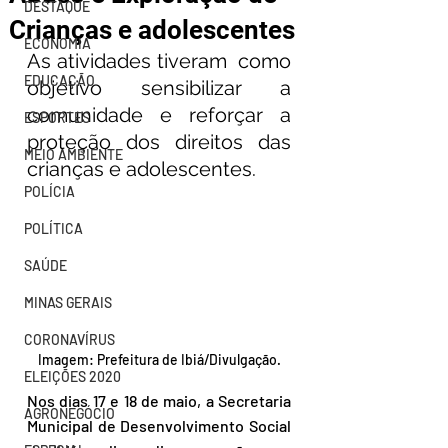
DESTAQUE
Crianças e adolescentes
ECONOMIA
As atividades tiveram  como 
EDUCAÇÃO
objetivo sensibilizar a 
comunidade e reforçar a 
ESPORTES
proteção dos direitos das 
MEIO AMBIENTE
crianças e adolescentes. 
POLÍCIA
POLÍTICA
SAÚDE
MINAS GERAIS
CORONAVÍRUS
Imagem: Prefeitura de Ibiá/Divulgação.
ELEIÇÕES 2020
Nos dias 17 e 18 de maio, a Secretaria 
AGRONEGÓCIO
Municipal de Desenvolvimento Social 