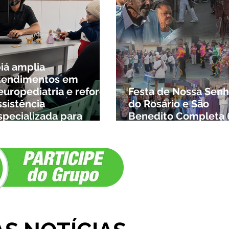
biá amplia
tendimentos em
europediatria e reforça
Festa de Nossa Senh
ssistência
do Rosário e São
specializada para
Benedito Completa 
rianças da cidade e da
Anos em Ibiá
egião