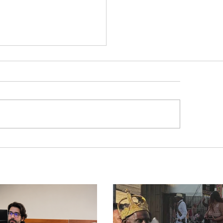
hamento da Ponte
nca Mariano muda
na de turistas e
sportadores entre
as e Goiás