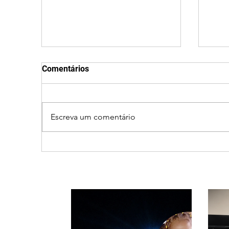
Comentários
Escreva um comentário
Ciclone bomba no Sul deve
Fec
provocar rajadas de vento
Qui
e calor extremo no
roti
Triângulo e Alto Paranaíba
tran
Min