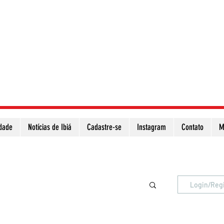
idade
Notícias de Ibiá
Cadastre-se
Instagram
Contato
M
Atualize a página para ver as novas notícias
Login/Reg