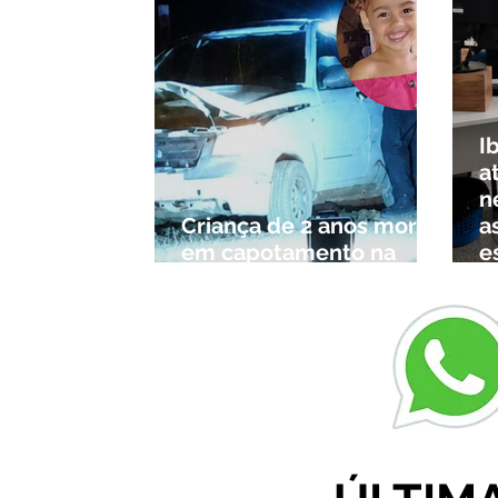
I
a
n
Criança de 2 anos morre
a
em capotamento na
e
Zona Rural de Ibiá
c
r