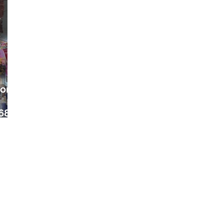
ora
68