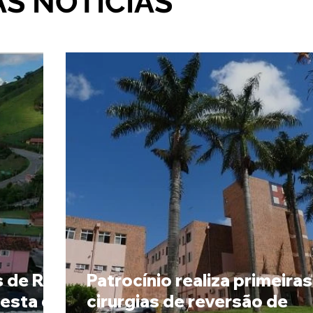
AS NOTÍCIAS
s de R$
Patrocínio realiza primeiras
Festa da
cirurgias de reversão de