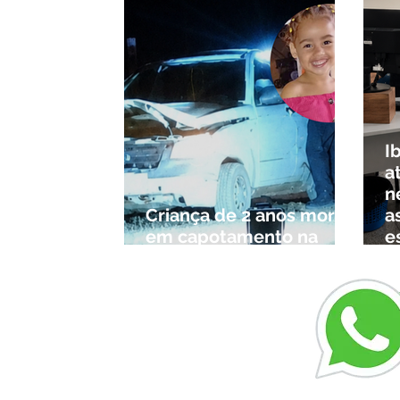
I
a
n
Criança de 2 anos morre
a
em capotamento na
e
Zona Rural de Ibiá
c
r