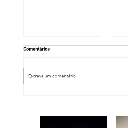
Comentários
Escreva um comentário
Patrocínio realiza
Cic
primeiras cirurgias de
prov
reversão de colostomia
e ca
pelo SUS e reduz fila de
Triâ
espera