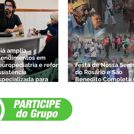
biá amplia
tendimentos em
europediatria e reforça
Festa de Nossa Senh
ssistência
do Rosário e São
specializada para
Benedito Completa 
rianças da cidade e da
Anos em Ibiá
egião