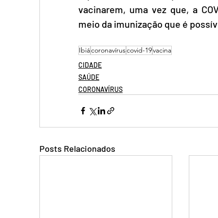
vacinarem, uma vez que, a COV
meio da imunização que é possív
Ibiá
coronavírus
covid-19
vacina
CIDADE
SAÚDE
CORONAVÍRUS
Posts Relacionados