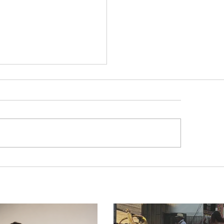
lone bomba no Sul deve
ocar rajadas de vento
lor extremo no
ngulo e Alto Paranaíba