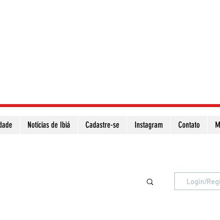
idade
Notícias de Ibiá
Cadastre-se
Instagram
Contato
M
Atualize a página para ver as novas notícias
Login/Reg