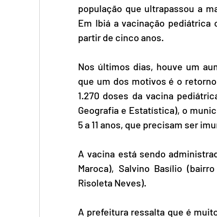
população que ultrapassou a mar
Em Ibiá a vacinação pediátrica 
partir de cinco anos. 
Nos últimos dias, houve um aume
que um dos motivos é o retorno 
1.270 doses da vacina pediátric
Geografia e Estatística), o municí
5 a 11 anos, que precisam ser imu
A vacina está sendo administrad
Maroca), Salvino Basílio (bairr
Risoleta Neves). 
A prefeitura ressalta que é muit