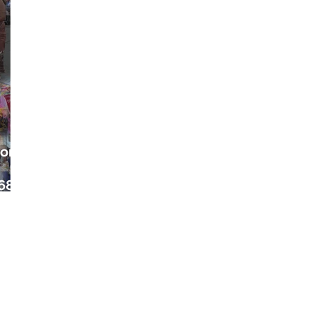
ora
68