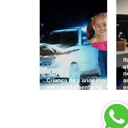
I
a
n
Criança de 2 anos morre
a
em capotamento na
e
Zona Rural de Ibiá
c
r