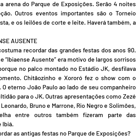
na arena do Parque de Exposições. Serão 4 noites 
ão. Outros eventos importantes são o Torneio 
sta, e os leilões de corte e leite. Haverá também, a 
ENSE AUSENTE
costuma recordar das grandes festas dos anos 90. 
“Ibiaense Ausente” era motivo de largos sorrisos 
porque no palco montado no Estádio JK, desfilava 
momento. Chitãozinho e Xororó fez o show com o 
á. O eterno João Paulo ao lado de seu companheiro 
tidão para o JK. Outras apresentações como Zezé 
 Leonardo, Bruno e Marrone, Rio Negro e Solimões, 
elha entre outros também fizeram parte das 
Ibiá. 
ordar as antigas festas no Parque de Exposições? 