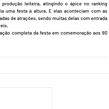
produção leiteira, atingindo o ápice no ranking 
ia uma festa à altura. E elas aconteciam com as 
adas de atrações, sendo muitas delas com entrada 
eis.
mação completa da festa em comemoração aos 90 