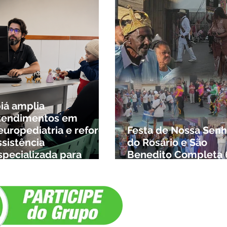
biá amplia
tendimentos em
europediatria e reforça
Festa de Nossa Senh
ssistência
do Rosário e São
specializada para
Benedito Completa 
rianças da cidade e da
Anos em Ibiá
egião