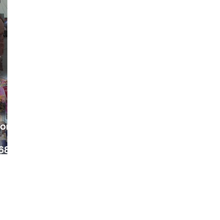
ora
68