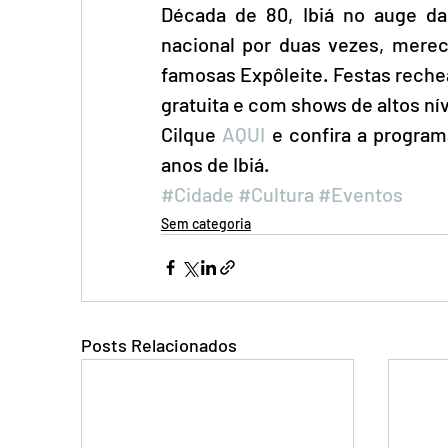
Década de 80, Ibiá no auge da 
nacional por duas vezes, merec
famosas Expôleite. Festas reche
gratuita e com shows de altos nív
Cilque 
AQUI
 e confira a progra
anos de Ibiá.
#Cidade
#Cultura
#Eventos
Sem categoria
Posts Relacionados