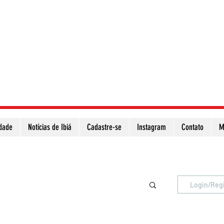
idade
Notícias de Ibiá
Cadastre-se
Instagram
Contato
M
Atualize a página para ver as novas notícias
Login/Reg