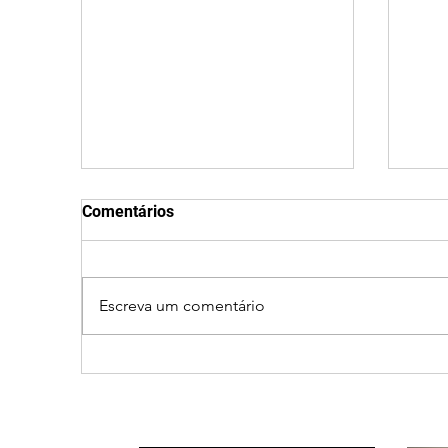
Comentários
Escreva um comentário
Jovem desaparece no Rio
Cam
Quebra-Anzol em Ibiá
com
(27)