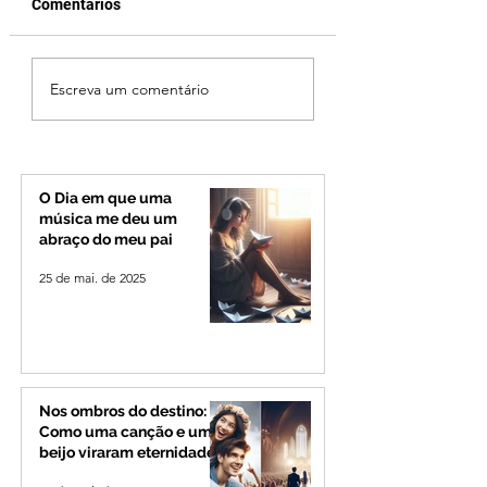
Comentários
Vereador Edinho é
MPMG tenta barr
Escreva um comentário
encontrado morto em
gastos de R$ 1,8 
Uberlândia; polícia
com shows da Fes
investiga o caso
Banana em cidad
mineira de pouco
de 4 mil habitant
O Dia em que uma
música me deu um
abraço do meu pai
25 de mai. de 2025
Nos ombros do destino:
Como uma canção e um
beijo viraram eternidade