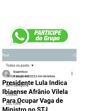
Post
Todos os posts
ibiaemfoco
Todos os posts
11 de set. de 2023
2 min de leitura
Presidente Lula Indica
Sem categoria
Ibiaense Afrânio Vilela
CIDADE
Para Ocupar Vaga de
CULTURA
Ministro no STJ