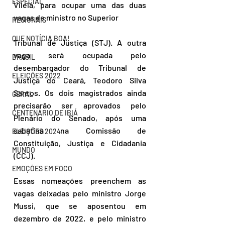
ESPECIAL
Vilela, para ocupar uma das duas 
vagas de ministro no Superior 
REGIONAIS
QUE NOTÍCIA BOA!
Tribunal de Justiça (STJ). A outra 
vaga será ocupada pelo 
BRASIL
desembargador do Tribunal de 
ELEIÇÕES 2022
Justiça do Ceará, Teodoro Silva 
Santos. Os dois magistrados ainda 
GERAL
precisarão ser aprovados pelo 
CENTENÁRIO DE IBIÁ
Plenário do Senado, após uma 
sabatina na Comissão de 
ELEIÇÕES 2024
Constituição, Justiça e Cidadania 
MUNDO
(CCJ).
EMOÇÕES EM FOCO
Essas nomeações preenchem as 
vagas deixadas pelo ministro Jorge 
Mussi, que se aposentou em 
dezembro de 2022, e pelo ministro 