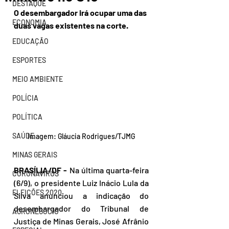
DESTAQUE
O desembargador irá ocupar uma das 
ECONOMIA
duas vagas existentes na corte. 
EDUCAÇÃO
ESPORTES
MEIO AMBIENTE
POLÍCIA
POLÍTICA
SAÚDE
Imagem: Gláucia Rodrigues/TJMG
MINAS GERAIS
BRASÍLIA/DF - 
Na última quarta-feira 
CORONAVÍRUS
(6/9), o presidente Luiz Inácio Lula da 
ELEIÇÕES 2020
Silva anunciou a indicação do 
desembargador do Tribunal de 
AGRONEGÓCIO
Justiça de Minas Gerais, José Afrânio 