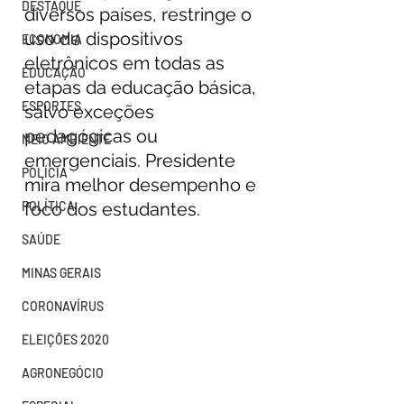
DESTAQUE
diversos países, restringe o 
uso de dispositivos 
ECONOMIA
eletrônicos em todas as 
EDUCAÇÃO
etapas da educação básica, 
ESPORTES
salvo exceções 
pedagógicas ou 
MEIO AMBIENTE
emergenciais. Presidente 
POLÍCIA
mira melhor desempenho e 
POLÍTICA
foco dos estudantes.
SAÚDE
MINAS GERAIS
CORONAVÍRUS
ELEIÇÕES 2020
AGRONEGÓCIO