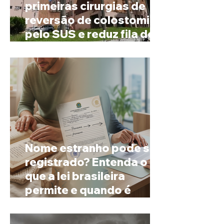
primeiras cirurgias de
reversão de colostomia
pelo SUS e reduz fila de
espera
Nome estranho pode ser
registrado? Entenda o
que a lei brasileira
permite e quando é
possível mudar o
prenome