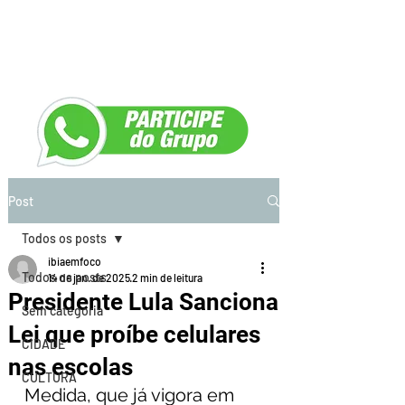
Post
Todos os posts
ibiaemfoco
Todos os posts
14 de jan. de 2025
2 min de leitura
Presidente Lula Sanciona
Sem categoria
Lei que proíbe celulares
CIDADE
nas escolas
CULTURA
Medida, que já vigora em 