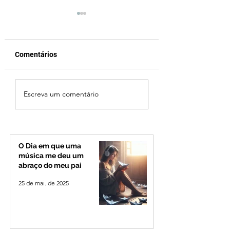
Comentários
Fechamento da Ponte
Criança de 2 anos
Escreva um comentário
Quinca Mariano muda
morre em capota
rotina de turistas e
na Zona Rural de 
transportadores entre
Minas e Goiás
O Dia em que uma
música me deu um
abraço do meu pai
25 de mai. de 2025