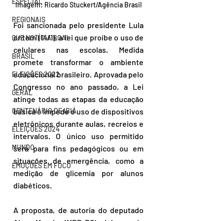
ESPECIAL
Imagem: Ricardo Stuckert/Agência Brasil
REGIONAIS
Foi sancionada pelo presidente Lula 
ontem (14/1), a lei que proíbe o uso de 
QUE NOTÍCIA BOA!
celulares nas escolas. Medida 
BRASIL
promete transformar o ambiente 
educacional brasileiro. Aprovada pelo 
ELEIÇÕES 2022
Congresso no ano passado, a Lei 
GERAL
atinge todas as etapas da educação 
básica e impede o uso de dispositivos 
CENTENÁRIO DE IBIÁ
eletrônicos durante aulas, recreios e 
ELEIÇÕES 2024
intervalos. O único uso permitido 
MUNDO
será para fins pedagógicos ou em 
situações de emergência, como a 
EMOÇÕES EM FOCO
medição de glicemia por alunos 
diabéticos.  
A proposta, de autoria do deputado 