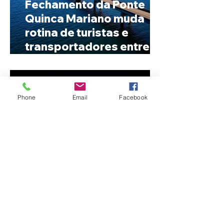
Fechamento da Ponte
Quinca Mariano muda
rotina de turistas e
transportadores entre
Minas e Goiás
Phone
Email
Facebook
Criança de 2 anos morre
em capotamento na Zona
Rural de Ibiá