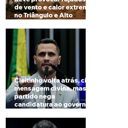
de vento e calor extremo
no Triângulo e Alto
Paranaíba
Cleitinho volta atrás, cita
mensagem divina, mas
partido nega
candidatura ao governo
de Minas