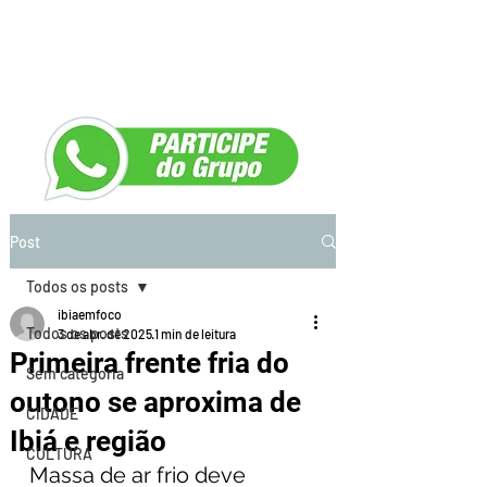
Post
Todos os posts
ibiaemfoco
Todos os posts
3 de abr. de 2025
1 min de leitura
Primeira frente fria do
Sem categoria
outono se aproxima de
CIDADE
Ibiá e região
CULTURA
Massa de ar frio deve 