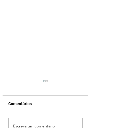
Comentários
Ciclone bomba no Sul
Cleitinho volta atr
Escreva um comentário