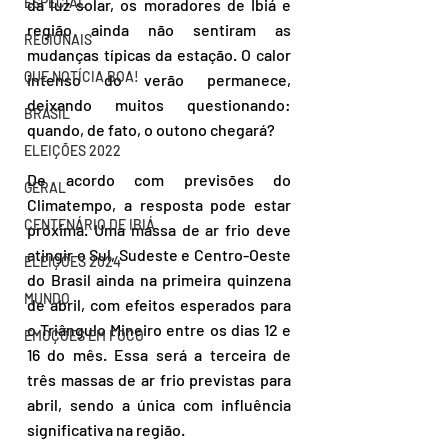
ESPECIAL
da luz solar, os moradores de Ibiá e 
região ainda não sentiram as 
REGIONAIS
mudanças típicas da estação. O calor 
QUE NOTÍCIA BOA!
intenso do verão permanece, 
deixando muitos questionando: 
BRASIL
quando, de fato, o outono chegará? 
ELEIÇÕES 2022
De acordo com previsões do 
GERAL
Climatempo, a resposta pode estar 
CENTENÁRIO DE IBIÁ
próxima. Uma massa de ar frio deve 
atingir o Sul, Sudeste e Centro-Oeste 
ELEIÇÕES 2024
do Brasil ainda na primeira quinzena 
MUNDO
de abril, com efeitos esperados para 
o Triângulo Mineiro entre os dias 12 e 
EMOÇÕES EM FOCO
16 do mês. Essa será a terceira de 
três massas de ar frio previstas para 
abril, sendo a única com influência 
significativa na região. 