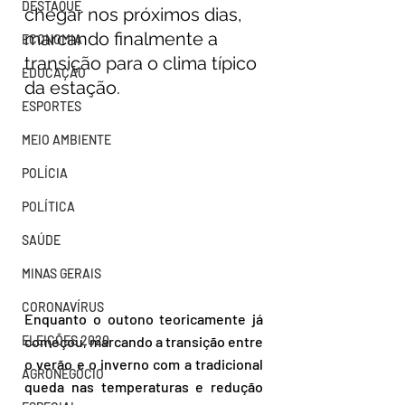
DESTAQUE
chegar nos próximos dias, 
marcando finalmente a 
ECONOMIA
transição para o clima típico 
EDUCAÇÃO
da estação. 
ESPORTES
MEIO AMBIENTE
POLÍCIA
POLÍTICA
SAÚDE
MINAS GERAIS
CORONAVÍRUS
Enquanto o outono teoricamente já 
ELEIÇÕES 2020
começou, marcando a transição entre 
o verão e o inverno com a tradicional 
AGRONEGÓCIO
queda nas temperaturas e redução 