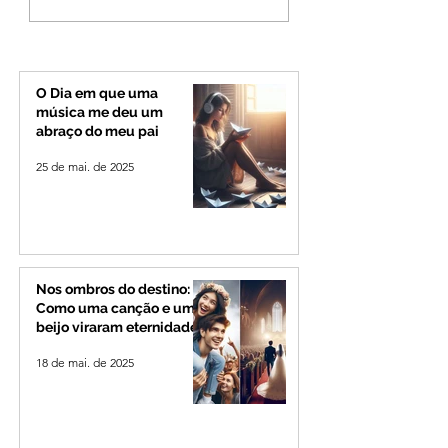
deve provocar rajadas
cita mensagem di
de vento e calor
mas partido nega
extremo no Triângulo e
candidatura ao g
Alto Paranaíba
de Minas
O Dia em que uma
música me deu um
abraço do meu pai
25 de mai. de 2025
Nos ombros do destino:
Como uma canção e um
beijo viraram eternidade
18 de mai. de 2025