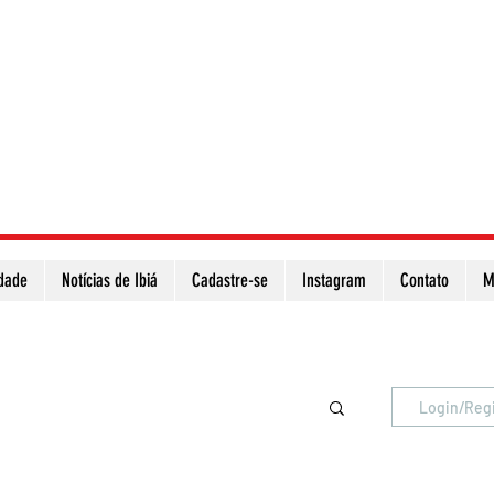
idade
Notícias de Ibiá
Cadastre-se
Instagram
Contato
M
Atualize a página para ver as novas notícias
Login/Reg