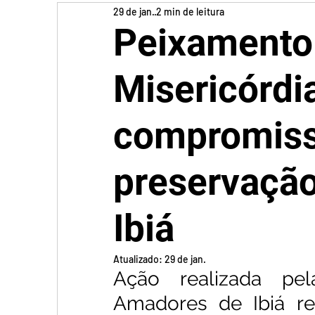
29 de jan.
2 min de leitura
Peixamento
Misericórdi
compromiss
preservaçã
Ibiá
Atualizado:
29 de jan.
Ação realizada pel
Amadores de Ibiá re