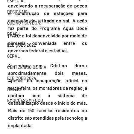
ESPECIAL
envolvendo a recuperação de poços 
REGIONAIS
e construção de estações para 
execução da retirada do sal. A ação 
QUE NOTÍCIA BOA!
faz parte do Programa Água Doce 
BRASIL
(PAD), e foi desenvolvida por meio de 
parceria conveniada entre os 
ELEIÇÕES 2022
governos federal e estadual.
GERAL
A obra em Cristino durou 
CENTENÁRIO DE IBIÁ
aproximadamente dois meses. 
ELEIÇÕES 2024
Apesar da inauguração oficial na 
terça-feira, os moradores da região já 
MUNDO
contam com o sistema de 
EMOÇÕES EM FOCO
dessalinização desde o início do mês. 
Mais de 150 famílias residentes no 
distrito são atendidas pela tecnologia 
implantada.