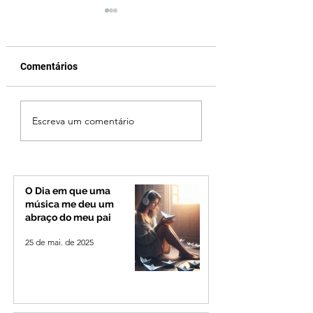
Comentários
Cleitinho volta atrás,
Reviravolta na pol
Escreva um comentário
cita mensagem divina,
mineira: Cleitinho
mas partido nega
desiste de disputa
candidatura ao governo
Governo de Minas
de Minas
permanecerá no
Senado
O Dia em que uma
música me deu um
abraço do meu pai
25 de mai. de 2025