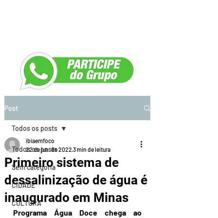
Post
Todos os posts
ibiaemfoco
Todos os posts
22 de jun. de 2022
3 min de leitura
Primeiro sistema de
Sem categoria
dessalinização de água é
CIDADE
inaugurado em Minas
CULTURA
Programa Água Doce chega ao 