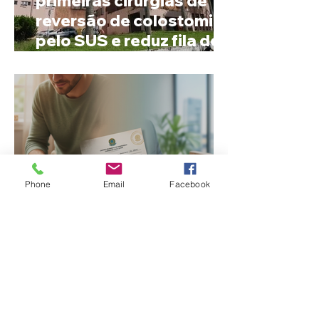
primeiras cirurgias de
reversão de colostomia
pelo SUS e reduz fila de
espera
Phone
Email
Facebook
Nome estranho pode ser
registrado? Entenda o
que a lei brasileira
permite e quando é
possível mudar o
prenome