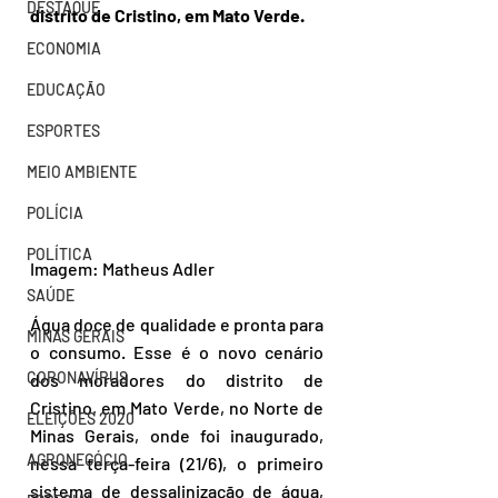
DESTAQUE
distrito de Cristino, em Mato Verde.
ECONOMIA
EDUCAÇÃO
ESPORTES
MEIO AMBIENTE
POLÍCIA
POLÍTICA
Imagem: Matheus Adler 
SAÚDE
Água doce de qualidade e pronta para 
MINAS GERAIS
o consumo. Esse é o novo cenário 
CORONAVÍRUS
dos moradores do distrito de 
Cristino, em Mato Verde, no Norte de 
ELEIÇÕES 2020
Minas Gerais, onde foi inaugurado, 
AGRONEGÓCIO
nessa terça-feira (21/6), o primeiro 
sistema de dessalinização de água, 