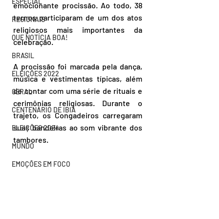
ESPECIAL
emocionante procissão. Ao todo, 38 
ternos participaram de um dos atos 
REGIONAIS
religiosos mais importantes da 
QUE NOTÍCIA BOA!
celebração. 
BRASIL
A procissão foi marcada pela dança, 
ELEIÇÕES 2022
música e vestimentas típicas, além 
de contar com uma série de rituais e 
GERAL
cerimônias religiosas. Durante o 
CENTENÁRIO DE IBIÁ
trajeto, os Congadeiros carregaram 
suas bandeiras ao som vibrante dos 
ELEIÇÕES 2024
tambores. 
MUNDO
EMOÇÕES EM FOCO