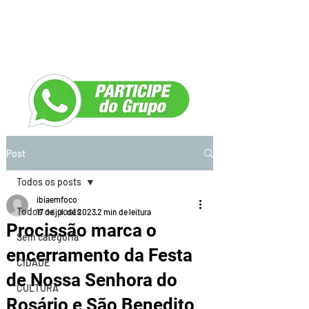
Post
Todos os posts
ibiaemfoco
Todos os posts
17 de jul. de 2023
2 min de leitura
Procissão marca o
Sem categoria
encerramento da Festa
CIDADE
de Nossa Senhora do
CULTURA
Rosário e São Benedito