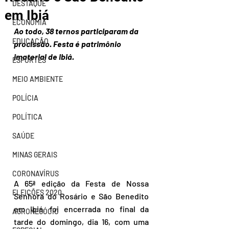
DESTAQUE
em Ibiá
ECONOMIA
Ao todo, 38 ternos participaram da 
EDUCAÇÃO
procissão. Festa é patrimônio 
imaterial de Ibiá.
ESPORTES
MEIO AMBIENTE
POLÍCIA
POLÍTICA
SAÚDE
MINAS GERAIS
CORONAVÍRUS
A 65ª edição da Festa de Nossa 
ELEIÇÕES 2020
Senhora do Rosário e São Benedito 
em Ibiá, foi encerrada no final da 
AGRONEGÓCIO
tarde do domingo, dia 16, com uma 