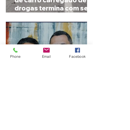
de carro carregado de
drogas termina com sete
mortos em Salinas
Phone
Email
Facebook
Após desistência,
arrependimento e veto
do partido, Cleitinho é
confirmado candidato ao
Governo de Minas