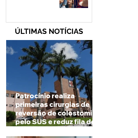
ÚLTIMAS NOTÍCIAS
Patrocínio realiza
primeiras cirurgias de
reversão de colostomia
pelo SUS e reduz fila de
espera