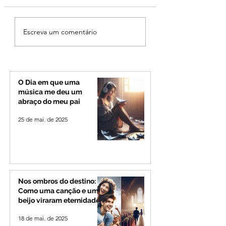
Criança de 2 anos
Operação especia
Escreva um comentário
morre em capotamento
reforça seguranç
na Zona Rural de Ibiá
BR-365 e na
RomeiroVia duran
período de
peregrinação par
O Dia em que uma
Romaria
música me deu um
abraço do meu pai
25 de mai. de 2025
Nos ombros do destino:
Como uma canção e um
beijo viraram eternidade
18 de mai. de 2025