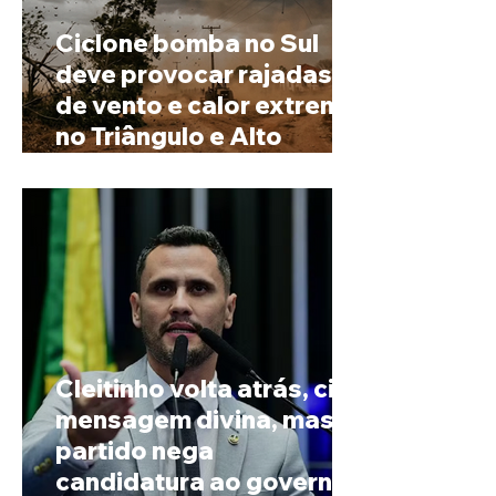
Ciclone bomba no Sul
deve provocar rajadas
de vento e calor extremo
no Triângulo e Alto
Paranaíba
Cleitinho volta atrás, cita
mensagem divina, mas
partido nega
candidatura ao governo