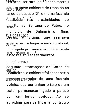
ESPECIAL
Um produtor rural de 60 anos morreu 
em um grave acidente de trabalho na 
REGIONAIS
tarde de sábado (2), em uma fazenda 
QUE NOTÍCIA BOA!
localizada nas proximidades do 
distrito de Santana de Patos, no 
BRASIL
município de Guimarânia, Minas 
ELEIÇÕES 2022
Gerais. A vítima, que realizava 
atividades de limpeza em um cafezal, 
GERAL
foi sugada por uma máquina agrícola 
CENTENÁRIO DE IBIÁ
e não resistiu aos ferimentos.
ELEIÇÕES 2024
Segundo informações do Corpo de 
MUNDO
Bombeiros, o acidente foi descoberto 
por um morador de uma fazenda 
EMOÇÕES EM FOCO
vizinha, que estranhou o fato de um 
trator permanecer ligado e parado 
por um longo período. Ao se 
aproximar para verificar, encontrou o 