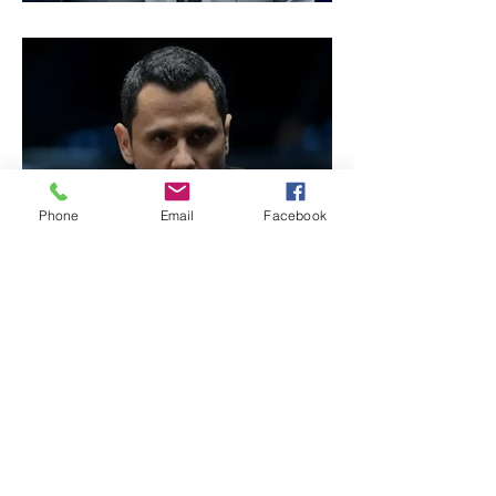
de Minas
Phone
Email
Facebook
Reviravolta na política
mineira: Cleitinho desiste
de disputar o Governo de
Minas e permanecerá no
Senado