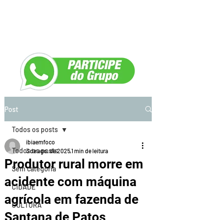
Post
Todos os posts
ibiaemfoco
Todos os posts
3 de ago. de 2025
1 min de leitura
Produtor rural morre em
Sem categoria
acidente com máquina
CIDADE
agrícola em fazenda de
CULTURA
Santana de Patos