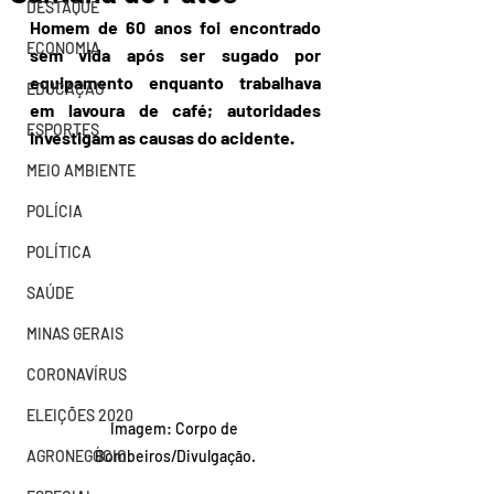
DESTAQUE
Homem de 60 anos foi encontrado 
ECONOMIA
sem vida após ser sugado por 
equipamento enquanto trabalhava 
EDUCAÇÃO
em lavoura de café; autoridades 
ESPORTES
investigam as causas do acidente.
MEIO AMBIENTE
POLÍCIA
POLÍTICA
SAÚDE
MINAS GERAIS
CORONAVÍRUS
ELEIÇÕES 2020
Imagem: Corpo de 
AGRONEGÓCIO
Bombeiros/Divulgação.