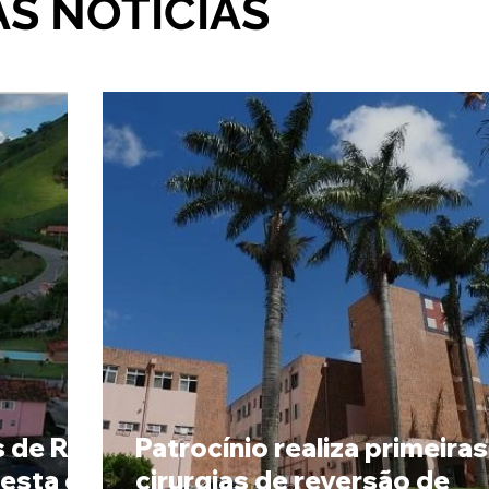
AS NOTÍCIAS
s de R$
Patrocínio realiza primeiras
Festa da
cirurgias de reversão de