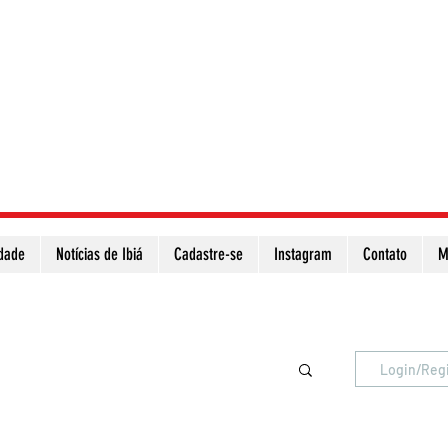
idade
Notícias de Ibiá
Cadastre-se
Instagram
Contato
M
Atualize a página para ver as novas notícias
Login/Reg