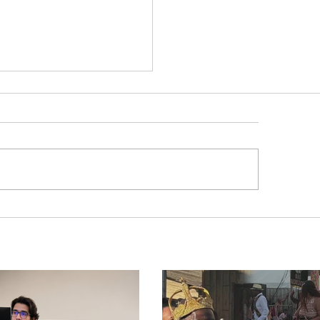
lone bomba no Sul deve
ocar rajadas de vento
lor extremo no
ngulo e Alto Paranaíba