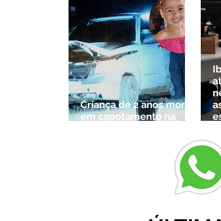
I
a
n
Criança de 2 anos morre
a
em capotamento na
e
Zona Rural de Ibiá
c
r