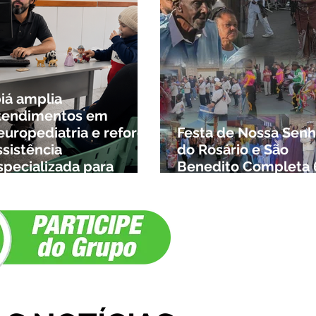
biá amplia
tendimentos em
europediatria e reforça
Festa de Nossa Senh
ssistência
do Rosário e São
specializada para
Benedito Completa 
rianças da cidade e da
Anos em Ibiá
egião