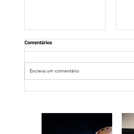
Comentários
Escreva um comentário
Patrocínio realiza
Cic
primeiras cirurgias de
prov
reversão de colostomia
e ca
pelo SUS e reduz fila de
Triâ
espera