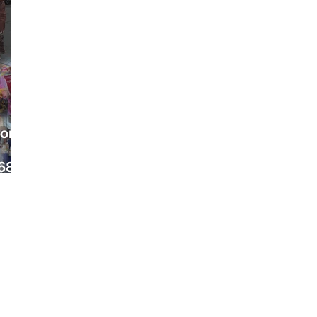
ora
68