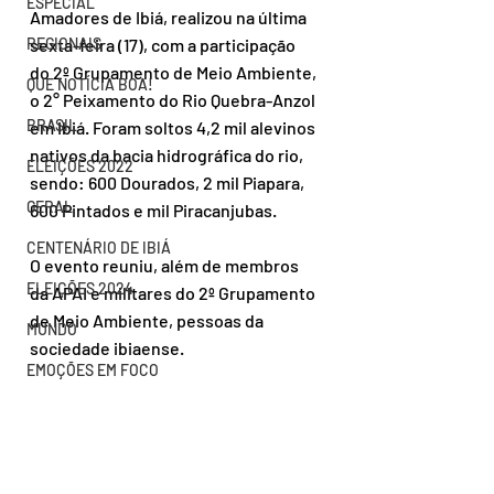
ESPECIAL
Amadores de Ibiá, realizou na última 
REGIONAIS
sexta-feira (17), com a participação 
do 2º Grupamento de Meio Ambiente, 
QUE NOTÍCIA BOA!
o 2° Peixamento do Rio Quebra-Anzol 
BRASIL
em Ibiá. Foram soltos 4,2 mil alevinos 
nativos da bacia hidrográfica do rio, 
ELEIÇÕES 2022
sendo: 600 Dourados, 2 mil Piapara, 
GERAL
600 Pintados e mil Piracanjubas.
CENTENÁRIO DE IBIÁ
O evento reuniu, além de membros 
ELEIÇÕES 2024
da APAI e militares do 2º Grupamento 
de Meio Ambiente, pessoas da 
MUNDO
sociedade ibiaense.
EMOÇÕES EM FOCO