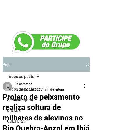
Post
Todos os posts
ibiaemfoco
Todos os posts
18 de dez. de 2021
1 min de leitura
Projeto de peixamento
Sem categoria
realiza soltura de
CIDADE
milhares de alevinos no
CULTURA
Rio Quebra-Anzol em Ibiá