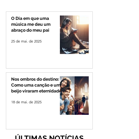
abandonados e ví
de maus-tratos
O Dia em que uma
música me deu um
abraço do meu pai
25 de mai. de 2025
Nos ombros do destino:
Como uma canção e um
beijo viraram eternidade
18 de mai. de 2025
ÚLTIMAS NOTÍCIAS