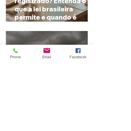
registrado? Entenda o
que a lei brasileira
permite e quando é
possível mudar o
prenome
Phone
Email
Facebook
Ciclone bomba no Sul
deve provocar rajadas
de vento e calor extremo
no Triângulo e Alto
Paranaíba