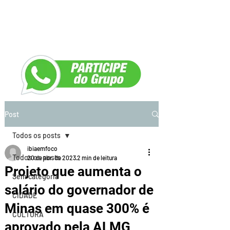
Post
Todos os posts
ibiaemfoco
Todos os posts
20 de abr. de 2023
2 min de leitura
Projeto que aumenta o
Sem categoria
salário do governador de
CIDADE
Minas em quase 300% é
CULTURA
aprovado pela ALMG