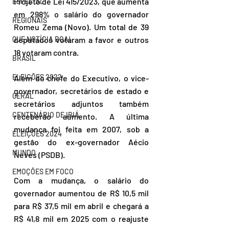
Projeto de Lei 415/2023, que aumenta 
ESPECIAL
em 298% o salário do governador 
REGIONAIS
Romeu Zema (Novo). Um total de 39 
deputados votaram a favor e outros 
QUE NOTÍCIA BOA!
18 votaram contra.
BRASIL
ELEIÇÕES 2022
Além do chefe do Executivo, o vice-
governador, secretários de estado e 
GERAL
secretários adjuntos também 
CENTENÁRIO DE IBIÁ
receberão aumento. A última 
mudança foi feita em 2007, sob a 
ELEIÇÕES 2024
gestão do ex-governador Aécio 
MUNDO
Neves (PSDB).
EMOÇÕES EM FOCO
Com a mudança, o salário do 
governador aumentou de R$ 10,5 mil 
para R$ 37,5 mil em abril e chegará a 
R$ 41,8 mil em 2025 com o reajuste 