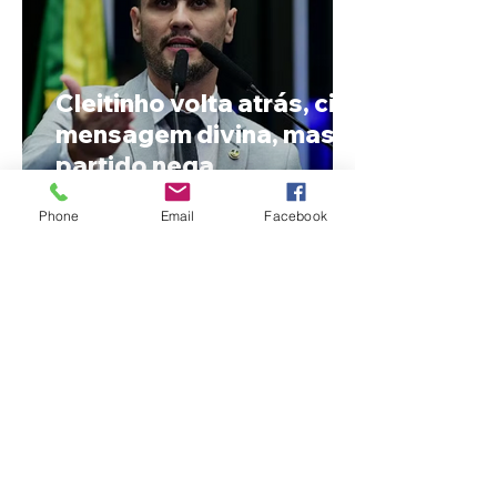
Cleitinho volta atrás, cita
mensagem divina, mas
partido nega
candidatura ao governo
Phone
Email
Facebook
de Minas
Reviravolta na política
mineira: Cleitinho desiste