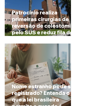
Patrocínio realiza
primeiras cirurgias de
reversão de colostomia
pelo SUS e reduz fila de
espera
Nome estranho pode ser
registrado? Entenda o
que a lei brasileira