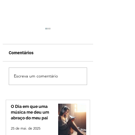
Comentários
Cleitinho volta atrás,
Reviravolta na pol
Escreva um comentário
cita mensagem divina,
mineira: Cleitinho
mas partido nega
desiste de disputa
candidatura ao governo
Governo de Minas
de Minas
permanecerá no
Senado
O Dia em que uma
música me deu um
abraço do meu pai
25 de mai. de 2025