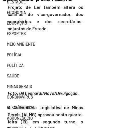
DESTAQUE
Projeto de Lei também altera os 
ECONOMIA
salários do vice-governador, dos 
secretários e dos secretários-
EDUCAÇÃO
adjuntos de Estado.
ESPORTES
MEIO AMBIENTE
POLÍCIA
POLÍTICA
SAÚDE
MINAS GERAIS
Foto: Gil Leonardi/Novo/Divulgação.
CORONAVÍRUS
A Assembleia Legislativa de Minas 
ELEIÇÕES 2020
Gerais (ALMG) aprovou nesta quarta-
AGRONEGÓCIO
feira (19), em segundo turno, o 