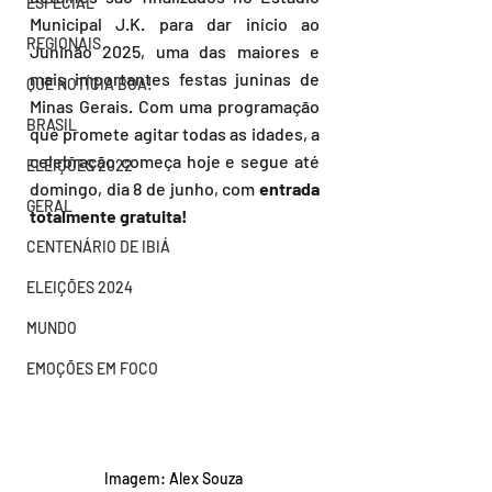
ESPECIAL
Municipal J.K. para dar início ao 
REGIONAIS
Juninão 2025, uma das maiores e 
mais importantes festas juninas de 
QUE NOTÍCIA BOA!
Minas Gerais. Com uma programação 
BRASIL
que promete agitar todas as idades, a 
celebração começa hoje e segue até 
ELEIÇÕES 2022
domingo, dia 8 de junho, com 
entrada 
GERAL
totalmente gratuita!
CENTENÁRIO DE IBIÁ
ELEIÇÕES 2024
MUNDO
EMOÇÕES EM FOCO
Imagem: Alex Souza 