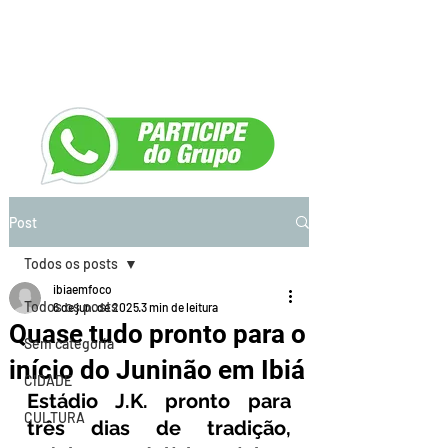
Post
Todos os posts
ibiaemfoco
Todos os posts
6 de jun. de 2025
3 min de leitura
Quase tudo pronto para o
Sem categoria
início do Juninão em Ibiá
CIDADE
Estádio J.K. pronto para 
CULTURA
três dias de tradição, 