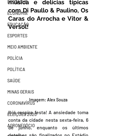
música e delícias típicas 
DESTAQUE
com Di Paullo & Paulino, Os 
ECONOMIA
Caras do Arrocha e Vitor & 
EDUCAÇÃO
Versol!
ESPORTES
MEIO AMBIENTE
POLÍCIA
POLÍTICA
SAÚDE
MINAS GERAIS
Imagem: Alex Souza
CORONAVÍRUS
Ibiá respira festa! A ansiedade toma 
ELEIÇÕES 2020
conta da cidade nesta sexta-feira, 6 
AGRONEGÓCIO
de junho, enquanto os últimos 
detalhes são finalizados no Estádio 