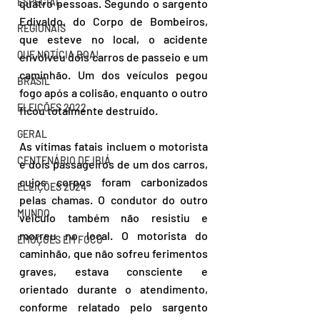
ESPECIAL
quatro pessoas. Segundo o sargento 
Edivaldo, do Corpo de Bombeiros, 
REGIONAIS
que esteve no local, o acidente 
QUE NOTÍCIA BOA!
envolveu dois carros de passeio e um 
caminhão. Um dos veículos pegou 
BRASIL
fogo após a colisão, enquanto o outro 
ELEIÇÕES 2022
ficou totalmente destruído.
GERAL
As vítimas fatais incluem o motorista 
CENTENÁRIO DE IBIÁ
e dois passageiros de um dos carros, 
cujos corpos foram carbonizados 
ELEIÇÕES 2024
pelas chamas. O condutor do outro 
MUNDO
veículo também não resistiu e 
morreu no local. O motorista do 
EMOÇÕES EM FOCO
caminhão, que não sofreu ferimentos 
graves, estava consciente e 
orientado durante o atendimento, 
conforme relatado pelo sargento 