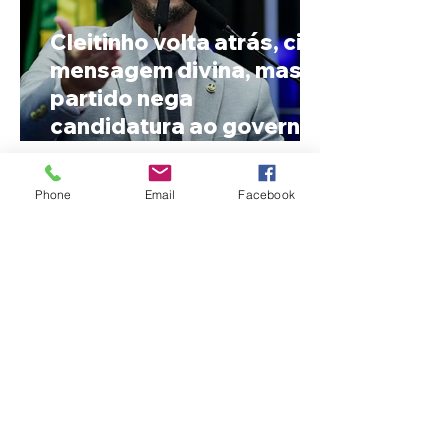
Cleitinho volta atrás, cita
mensagem divina, mas
partido nega
candidatura ao governo
de Minas
Phone
Email
Facebook
Reviravolta na política
mineira: Cleitinho desiste
de disputar o Governo de
Minas e permanecerá no