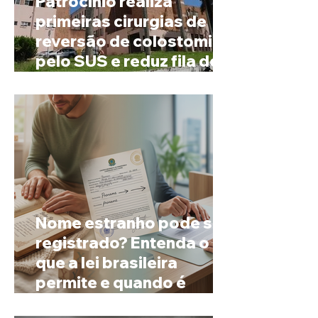
Patrocínio realiza
primeiras cirurgias de
reversão de colostomia
pelo SUS e reduz fila de
espera
Nome estranho pode ser
registrado? Entenda o
que a lei brasileira
permite e quando é
possível mudar o