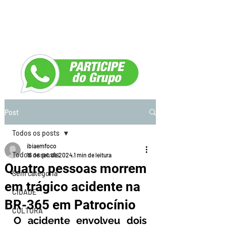
Post
Todos os posts
ibiaemfoco
Todos os posts
16 de set. de 2024
1 min de leitura
Quatro pessoas morrem
Sem categoria
em trágico acidente na
CIDADE
BR-365 em Patrocínio
CULTURA
O acidente envolveu dois 