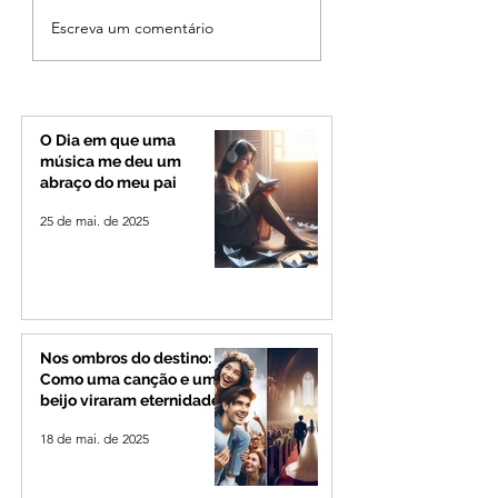
MPMG tenta barrar
Patrocínio realiza
Escreva um comentário
gastos de R$ 1,8 milhão
primeiras cirurgi
com shows da Festa da
reversão de colo
Banana em cidade
pelo SUS e reduz f
mineira de pouco mais
espera
de 4 mil habitantes
O Dia em que uma
música me deu um
abraço do meu pai
25 de mai. de 2025
Nos ombros do destino:
Como uma canção e um
beijo viraram eternidade
18 de mai. de 2025