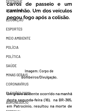
DESTAQUE
carros de passeio e um 
caminhão. Um dos veículos 
ECONOMIA
pegou fogo após a colisão.
EDUCAÇÃO
ESPORTES
MEIO AMBIENTE
POLÍCIA
POLÍTICA
SAÚDE
Imagem: Corpo de 
MINAS GERAIS
Bombeiros/Divulgação.
CORONAVÍRUS
Um grave acidente ocorrido na manhã 
ELEIÇÕES 2020
desta segunda-feira (16),  na BR-365, 
AGRONEGÓCIO
em Patrocínio, resultou na morte de 