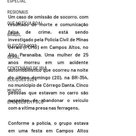
ESPECIAL
REGIONAIS
Um caso de omissão de socorro, com 
QUE NOTÍCIA BOA!
resultado de morte e comunicação 
falsa de crime, está sendo 
BRASIL
investigado pela Polícia Civil de Minas 
ELEIÇÕES 2022
Gerais (PCMG) em Campos Altos, no 
Alto Paranaíba. Uma mulher de 25 
GERAL
anos morreu em um acidente 
CENTENÁRIO DE IBIÁ
automobilístico que ocorreu na noite 
do último domingo (20), na BR-354, 
ELEIÇÕES 2024
no município de Córrego Danta. Cinco 
MUNDO
pessoas que estavam no carro são 
suspeitas de abandonar o veículo 
EMOÇÕES EM FOCO
com a vítima presa nas ferragens.
Conforme a polícia, o grupo estava 
em uma festa em Campos Altos 