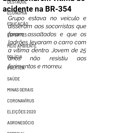
DESTAQUE
acidente na BR-354
ECONOMIA
Grupo estava no veículo e 
EDUCAÇÃO
disseram aos socorristas que 
foram assaltados e que os 
ESPORTES
ladrões levaram o carro com 
MEIO AMBIENTE
a vítima dentro. Jovem de 25 
POLÍCIA
anos não resistiu aos 
ferimentos e morreu.
POLÍTICA
SAÚDE
MINAS GERAIS
CORONAVÍRUS
ELEIÇÕES 2020
AGRONEGÓCIO