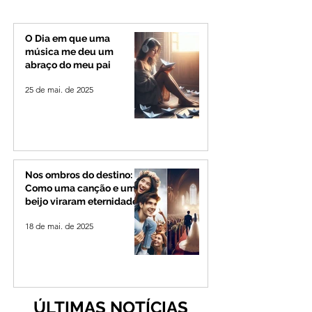
Governo de Minas e
transportadores e
permanecerá no
Minas e Goiás
Senado
O Dia em que uma
música me deu um
abraço do meu pai
25 de mai. de 2025
Nos ombros do destino:
Como uma canção e um
beijo viraram eternidade
18 de mai. de 2025
ÚLTIMAS NOTÍCIAS