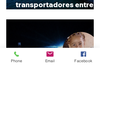
transportadores entre
Minas e Goiás
Phone
Email
Facebook
Criança de 2 anos morre
em capotamento na Zona
Rural de Ibiá