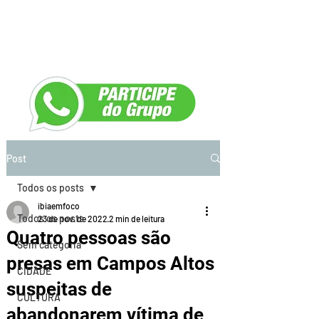
Post
Todos os posts
ibiaemfoco
Todos os posts
23 de nov. de 2022
2 min de leitura
Quatro pessoas são
Sem categoria
presas em Campos Altos
CIDADE
suspeitas de
CULTURA
abandonarem vítima de