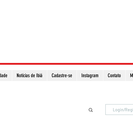
idade
Notícias de Ibiá
Cadastre-se
Instagram
Contato
M
Atualize a página para ver as novas notícias
Login/Reg