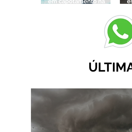
em capotamento na
e
Zona Rural de Ibiá
c
r
ÚLTIM