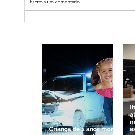
Escreva um comentário
Ciclone bomba no Sul deve
Clei
provocar rajadas de vento
men
e calor extremo no
part
Triângulo e Alto Paranaíba
ao 
I
a
n
Criança de 2 anos morre
a