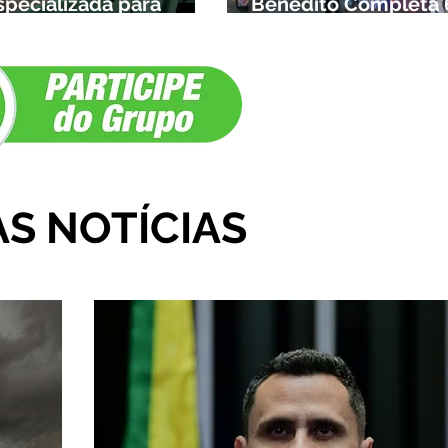
specializada para
Benedito Completa 
rianças da cidade e da
Anos em Ibiá
egião
AS NOTÍCIAS