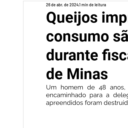
26 de abr. de 2024
1 min de leitura
Queijos imp
consumo sã
durante fis
de Minas
Um homem de 48 anos, re
encaminhado para a delega
apreendidos foram destruído