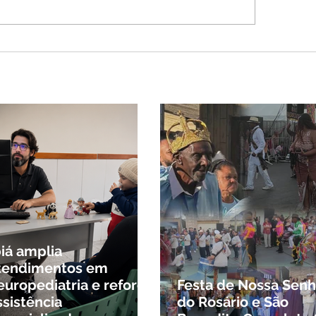
tinho volta atrás, cita
sagem divina, mas
ido nega candidatura
governo de Minas
biá amplia
tendimentos em
europediatria e reforça
Festa de Nossa Senh
ssistência
do Rosário e São