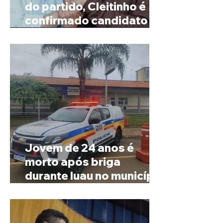
do partido, Cleitinho é
confirmado candidato ao
Governo de Minas
Jovem de 24 anos é
morto após briga
durante luau no município
de Rio Paranaíba