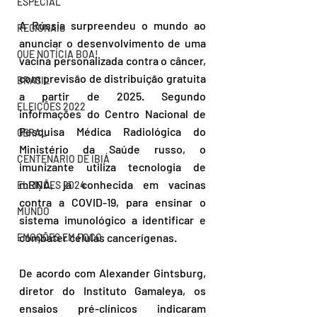
ESPECIAL
A Rússia surpreendeu o mundo ao 
REGIONAIS
anunciar o desenvolvimento de uma 
QUE NOTÍCIA BOA!
vacina personalizada contra o câncer, 
com previsão de distribuição gratuita 
BRASIL
a partir de 2025. Segundo 
ELEIÇÕES 2022
informações do Centro Nacional de 
Pesquisa Médica Radiológica do 
GERAL
Ministério da Saúde russo, o 
CENTENÁRIO DE IBIÁ
imunizante utiliza tecnologia de 
mRNA, já conhecida em vacinas 
ELEIÇÕES 2024
contra a COVID-19, para ensinar o 
MUNDO
sistema imunológico a identificar e 
combater células cancerígenas.
EMOÇÕES EM FOCO
De acordo com Alexander Gintsburg, 
diretor do Instituto Gamaleya, os 
ensaios pré-clínicos indicaram 