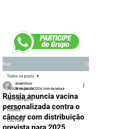
Post
Todos os posts
ibiaemfoco
Todos os posts
19 de dez. de 2024
1 min de leitura
Rússia anuncia vacina
Sem categoria
personalizada contra o
CIDADE
câncer com distribuição
CULTURA
prevista para 2025