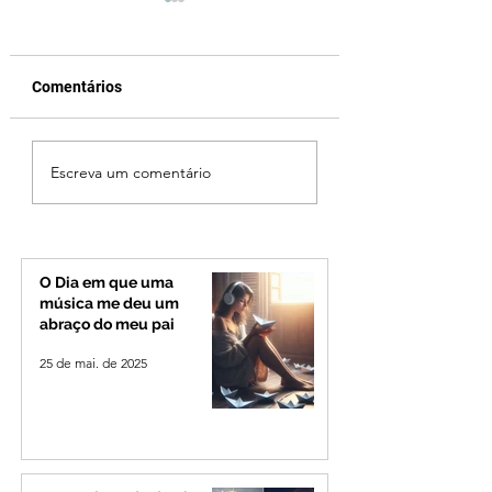
Comentários
Jovem de 24 anos é
Patrocínio realiza
Escreva um comentário
morto após briga
primeiras cirurgi
durante luau no
reversão de colo
município de Rio
pelo SUS e reduz f
Paranaíba
espera
O Dia em que uma
música me deu um
abraço do meu pai
25 de mai. de 2025