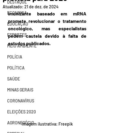
DESTAQUE
Atualizado:
21 de dez. de 2024
ECONOMIA
Imunizante baseado em mRNA 
promete revolucionar o tratamento 
EDUCAÇÃO
oncológico, mas especialistas 
ESPORTES
pedem cautela devido à falta de 
estudos publicados.
MEIO AMBIENTE
POLÍCIA
POLÍTICA
SAÚDE
MINAS GERAIS
CORONAVÍRUS
ELEIÇÕES 2020
AGRONEGÓCIO
Imagem ilustrativa: Freepik