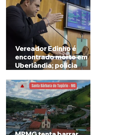
Vereador Edinho é
encontrado morto em
Uberlândia; polícia
investiga o caso
MPMG tenta barrar