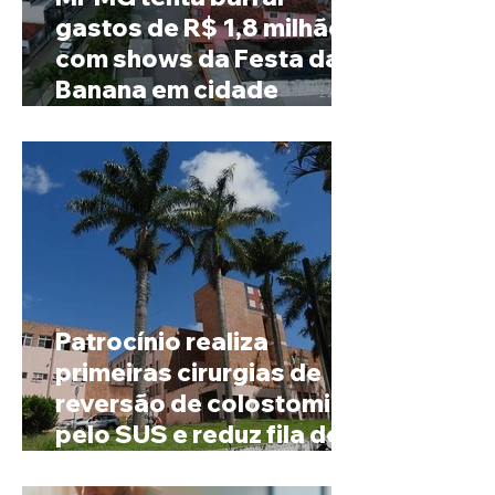
gastos de R$ 1,8 milhão
com shows da Festa da
Banana em cidade
mineira de pouco mais de
4 mil habitantes
Patrocínio realiza
primeiras cirurgias de
reversão de colostomia
pelo SUS e reduz fila de
espera