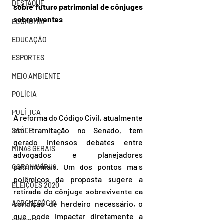
DESTAQUE
sobre futuro patrimonial de cônjuges 
sobreviventes
ECONOMIA
EDUCAÇÃO
ESPORTES
MEIO AMBIENTE
POLÍCIA
POLÍTICA
A reforma do Código Civil, atualmente 
em tramitação no Senado, tem 
SAÚDE
gerado intensos debates entre 
MINAS GERAIS
advogados e planejadores 
patrimoniais. Um dos pontos mais 
CORONAVÍRUS
polêmicos da proposta sugere a 
ELEIÇÕES 2020
retirada do cônjuge sobrevivente da 
AGRONEGÓCIO
condição de herdeiro necessário, o 
que pode impactar diretamente a 