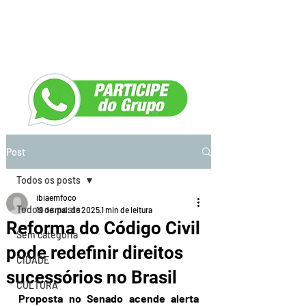
Post
Todos os posts
ibiaemfoco
Todos os posts
19 de mai. de 2025
1 min de leitura
Reforma do Código Civil
Sem categoria
pode redefinir direitos
CIDADE
sucessórios no Brasil
CULTURA
Proposta no Senado acende alerta 