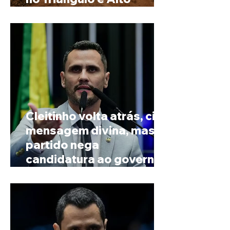
Paranaíba
Cleitinho volta atrás, cita
mensagem divina, mas
partido nega
candidatura ao governo
de Minas