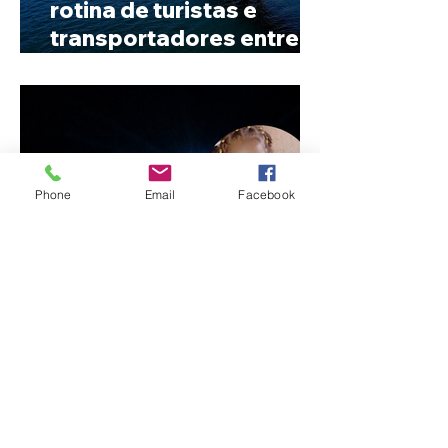
rotina de turistas e
transportadores entre
Minas e Goiás
Phone
Email
Facebook
Criança de 2 anos morre
em capotamento na Zona
Rural de Ibiá