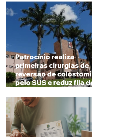
Patrocínio realiza
primeiras cirurgias de
reversão de colostomia
pelo SUS e reduz fila de
espera