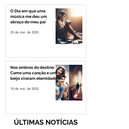
de Minas
permanecerá no
Senado
O Dia em que uma
música me deu um
abraço do meu pai
25 de mai. de 2025
Nos ombros do destino:
Como uma canção e um
beijo viraram eternidade
18 de mai. de 2025
ÚLTIMAS NOTÍCIAS