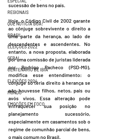
ESPECIAL
sucessão de bens no país.
REGIONAIS
Hoje, o Código Civil de 2002 garante 
QUE NOTÍCIA BOA!
ao cônjuge sobrevivente o direito a 
BRASIL
uma parte da herança, ao lado de 
descendentes e ascendentes. No 
ELEIÇÕES 2022
entanto, a nova proposta, elaborada 
GERAL
por uma comissão de juristas liderada 
por Rodrigo Pacheco (PSD-MG), 
CENTENÁRIO DE IBIÁ
modifica esse entendimento: o 
ELEIÇÕES 2024
cônjuge só teria direito à herança se 
não houvesse filhos, netos, pais ou 
MUNDO
avós vivos. Essa alteração pode 
EMOÇÕES EM FOCO
enfraquecer sua posição no 
planejamento sucessório, 
especialmente em casamentos sob o 
regime de comunhão parcial de bens, 
o mais comum no Brasil.