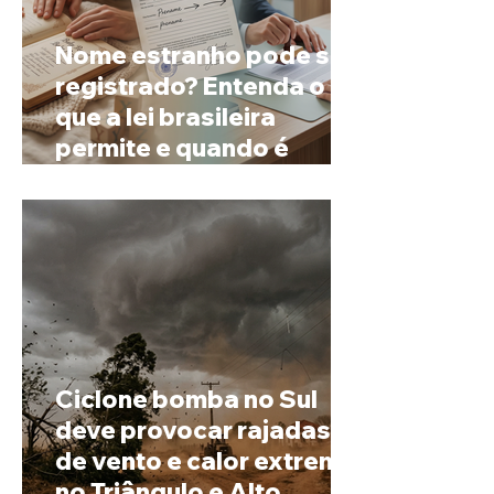
Nome estranho pode ser
registrado? Entenda o
que a lei brasileira
permite e quando é
possível mudar o
prenome
Ciclone bomba no Sul
deve provocar rajadas
de vento e calor extremo
no Triângulo e Alto