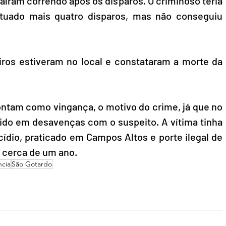
aíram correndo após os disparos. O criminoso teria 
etuado mais quatro disparos, mas não conseguiu 
ros estiveram no local e constataram a morte da 
ntam como vingança, o motivo do crime, já que no 
vido em desavenças com o suspeito. A vítima tinha 
ídio, praticado em Campos Altos e porte ilegal de 
a cerca de um ano.
ncia
São Gotardo