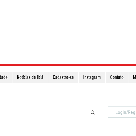
idade
Notícias de Ibiá
Cadastre-se
Instagram
Contato
M
Atualize a página para ver as novas notícias
Login/Reg