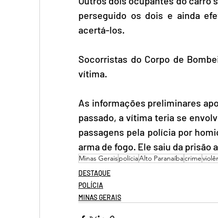
Outros dois ocupantes do carro s
perseguido os dois e ainda ef
acertá-los.
Socorristas do Corpo de Bombei
vítima.
As informações preliminares apo
passado, a vítima teria se envol
passagens pela polícia por homic
arma de fogo. Ele saiu da prisão 
Minas Gerais
polícia
Alto Paranaíba
crime
violê
DESTAQUE
POLÍCIA
MINAS GERAIS