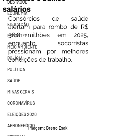
DESTAQUE
salários
ECONOMIA
Consórcios de saúde 
EDUCAÇÃO
alertam para rombo de R$ 
56,8 milhões em 2025, 
ESPORTES
enquanto socorristas 
MEIO AMBIENTE
pressionam por melhores 
POLÍCIA
condições de trabalho.
POLÍTICA
SAÚDE
MINAS GERAIS
CORONAVÍRUS
ELEIÇÕES 2020
AGRONEGÓCIO
Imagem: Breno Esaki