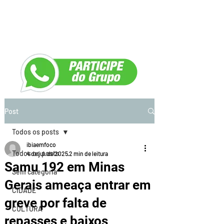
Post
Todos os posts
ibiaemfoco
Todos os posts
4 de jul. de 2025
2 min de leitura
Samu 192 em Minas
Sem categoria
Gerais ameaça entrar em
CIDADE
greve por falta de
CULTURA
repasses e baixos