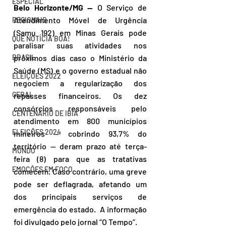
ESPECIAL
Belo Horizonte/MG —
 O Serviço de 
Atendimento Móvel de Urgência 
REGIONAIS
(Samu 192) em Minas Gerais pode 
QUE NOTÍCIA BOA!
paralisar suas atividades nos 
próximos dias caso o Ministério da 
BRASIL
Saúde (MS) e o governo estadual não 
ELEIÇÕES 2022
negociem a regularização dos 
GERAL
repasses financeiros. Os dez 
consórcios responsáveis pelo 
CENTENÁRIO DE IBIÁ
atendimento em 800 municípios 
ELEIÇÕES 2024
mineiros — cobrindo 93,7% do 
território — deram prazo até terça-
MUNDO
feira (8) para que as tratativas 
EMOÇÕES EM FOCO
comecem. Caso contrário, uma greve 
pode ser deflagrada, afetando um 
dos principais serviços de 
emergência do estado.  A informação 
foi divulgado pelo jornal “O Tempo”.