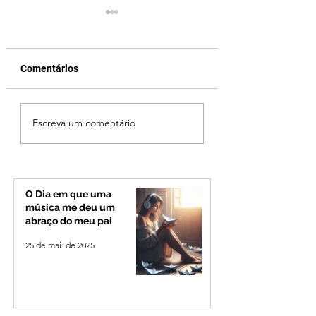
Comentários
Reviravolta na política
Fechamento da P
Escreva um comentário
mineira: Cleitinho
Quinca Mariano 
desiste de disputar o
rotina de turistas 
Governo de Minas e
transportadores e
permanecerá no
Minas e Goiás
Senado
O Dia em que uma
música me deu um
abraço do meu pai
25 de mai. de 2025