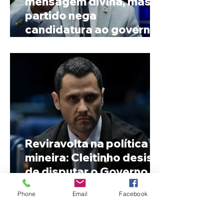
mensagem divina, mas
partido nega
candidatura ao governo
de Minas
Reviravolta na política
mineira: Cleitinho desiste
de disputar o Governo de
Minas e permanecerá no
Phone
Email
Facebook
Senado