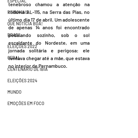
ESPECIAL
tenebroso chamou a atenção na 
rodovia AL-115, na Serra das Pias, no 
REGIONAIS
último dia 17 de abril. Um adolescente 
QUE NOTÍCIA BOA!
de apenas 14 anos foi encontrado 
pedalando sozinho, sob o sol 
BRASIL
escaldante do Nordeste, em uma 
ELEIÇÕES 2022
jornada solitária e perigosa: ele 
GERAL
tentava chegar até a mãe, que estava 
no interior de Pernambuco.  
CENTENÁRIO DE IBIÁ
ELEIÇÕES 2024
MUNDO
EMOÇÕES EM FOCO