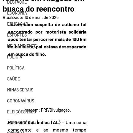
DESTAQUE
busca do reencontro
ECONOMIA
Atualizado:
10 de mai. de 2025
EDUCAÇÃO
Jovem com suspeita de autismo foi 
encontrado por motorista solidária 
ESPORTES
após tentar percorrer mais de 100 km 
MEIO AMBIENTE
de bicicleta; pai estava desesperado 
em busca do filho.  
POLÍCIA
POLÍTICA
SAÚDE
MINAS GERAIS
CORONAVÍRUS
Imagem: PRF/Divulgação.
ELEIÇÕES 2020
Palmeira dos Índios (AL) – 
Uma cena 
AGRONEGÓCIO
comovente e ao mesmo tempo  