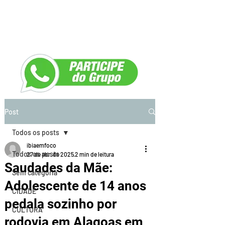
Post
Todos os posts
ibiaemfoco
Todos os posts
27 de abr. de 2025
2 min de leitura
Saudades da Mãe:
Sem categoria
Adolescente de 14 anos
CIDADE
pedala sozinho por
CULTURA
rodovia em Alagoas em