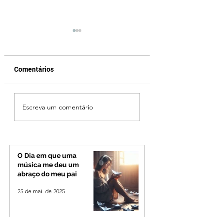
Comentários
Proposta de lei
Justiça condena
Escreva um comentário
aprovada na Câmara
Amado Batista a
proíbe cobrança de
indenizar pais de
tarifa mínima nas
criança que morr
contas de água
afogada em pisci
fazenda
O Dia em que uma
música me deu um
abraço do meu pai
25 de mai. de 2025