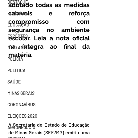
DESTAQUE
adotado todas as medidas 
cabíveis e reforça 
ECONOMIA
compromisso com 
EDUCAÇÃO
segurança no ambiente 
ESPORTES
escolar. Leia a nota oficial 
na íntegra ao final da 
MEIO AMBIENTE
matéria.
POLÍCIA
POLÍTICA
SAÚDE
MINAS GERAIS
CORONAVÍRUS
ELEIÇÕES 2020
A Secretaria de Estado de Educação 
AGRONEGÓCIO
de Minas Gerais (SEE/MG) emitiu uma 