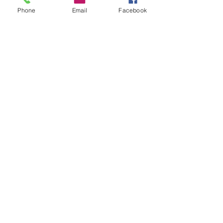
Phone
Email
Facebook
Reviravolta na política
mineira: Cleitinho desiste
de disputar o Governo de
Minas e permanecerá no
Senado
Fechamento da Ponte