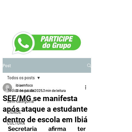
Post
Todos os posts
ibiaemfoco
Todos os posts
31 de out. de 2025
3 min de leitura
SEE/MG se manifesta
Sem categoria
após ataque a estudante
CIDADE
dentro de escola em Ibiá
CULTURA
Secretaria afirma ter 