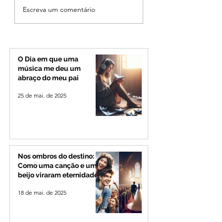
Criança de 2 anos
Uberlândia em lut
Escreva um comentário
morre em capotamento
morre, aos 80 ano
na Zona Rural de Ibiá
Odelmo Leão, ex-
prefeito e líder po
que marcou o Tri
Mineiro
O Dia em que uma
música me deu um
abraço do meu pai
25 de mai. de 2025
Nos ombros do destino:
Como uma canção e um
beijo viraram eternidade
18 de mai. de 2025