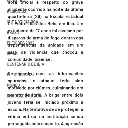
ESPECIAL
nota oficial a respeito do grave 
incidente ocorrido na noite da última 
REGIONAIS
quarta-feira (29) na Escola Estadual 
QUE NOTÍCIA BOA!
Dr. Pedro Dias dos Reis, em Ibiá. Um 
estudante de 17 anos foi alvejado por 
BRASIL
disparos de arma de fogo dentro das 
ELEIÇÕES 2022
dependências da unidade em um 
caso de violência que chocou a 
GERAL
comunidade ibiaense.
CENTENÁRIO DE IBIÁ
De acordo com as informações 
ELEIÇÕES 2024
apuradas, o ataque teria sido 
MUNDO
motivado por ciúmes, culminando em 
um ato de fúria. A briga entre dois 
EMOÇÕES EM FOCO
jovens teria se iniciado próximo à 
escola. Na tentativa de se proteger, a 
vítima entrou na instituição sendo 
perseguida pelo suspeito. A agressão 