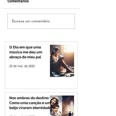
Comentários
Jovem de 24 anos é
Nome estranho p
Escreva um comentário
morto após briga
ser registrado?
durante luau no
Entenda o que a le
município de Rio
brasileira permite
Paranaíba
quando é possível
mudar o prenome
O Dia em que uma
música me deu um
abraço do meu pai
25 de mai. de 2025
Nos ombros do destino:
Como uma canção e um
beijo viraram eternidade