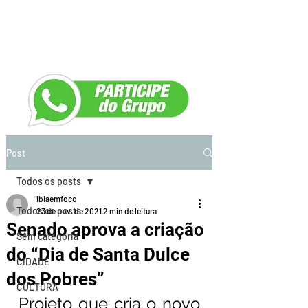
Post
Todos os posts
ibiaemfoco
Todos os posts
23 de nov. de 2021
2 min de leitura
Senado aprova a criação
Sem categoria
do “Dia de Santa Dulce
CIDADE
dos Pobres”
CULTURA
Projeto que cria o novo 