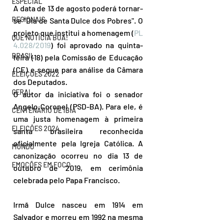
ESPECIAL
A data de 13 de agosto poderá tornar-
REGIONAIS
se "Dia de Santa Dulce dos Pobres". O 
projeto que institui a homenagem (
PL 
QUE NOTÍCIA BOA!
4.028/2019
) foi aprovado na quinta-
BRASIL
feira (18) pela Comissão de Educação 
(CE) e segue para análise da Câmara 
ELEIÇÕES 2022
dos Deputados.
GERAL
O autor da iniciativa foi o senador 
Angelo Coronel (PSD-BA). Para ele, é 
CENTENÁRIO DE IBIÁ
uma justa homenagem à primeira 
ELEIÇÕES 2024
santa brasileira reconhecida 
oficialmente pela Igreja Católica. A 
MUNDO
canonização ocorreu no dia 13 de 
EMOÇÕES EM FOCO
outubro de 2019, em cerimônia 
celebrada pelo Papa Francisco.
Irmã Dulce nasceu em 1914 em 
Salvador e morreu em 1992 na mesma 