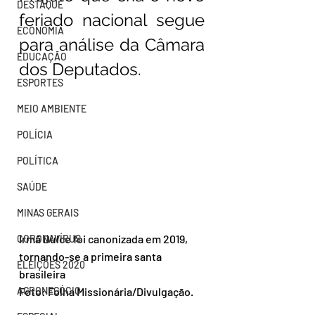
DESTAQUE
feriado nacional segue 
ECONOMIA
para análise da Câmara 
EDUCAÇÃO
dos Deputados.
ESPORTES
MEIO AMBIENTE
POLÍCIA
POLÍTICA
SAÚDE
MINAS GERAIS
Irmã Dulce foi canonizada em 2019, 
CORONAVÍRUS
tornando-se a primeira santa 
ELEIÇÕES 2020
brasileira
Foto: Folha Missionária/Divulgação.
AGRONEGÓCIO