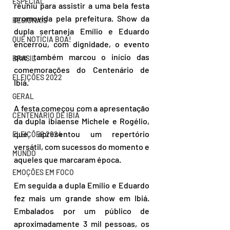
ESPECIAL
reuniu para assistir a uma bela festa 
promovida pela prefeitura. Show da 
REGIONAIS
dupla sertaneja Emílio e Eduardo 
QUE NOTÍCIA BOA!
encerrou, com dignidade, o evento 
que também marcou o início das 
BRASIL
comemorações do Centenário de 
ELEIÇÕES 2022
Ibiá.
GERAL
A festa começou com a apresentação 
CENTENÁRIO DE IBIÁ
da dupla ibiaense Michele e Rogélio, 
que apresentou um repertório 
ELEIÇÕES 2024
versátil, com sucessos do momento e 
MUNDO
aqueles que marcaram época.
EMOÇÕES EM FOCO
Em seguida a dupla Emílio e Eduardo 
fez mais um grande show em Ibiá. 
Embalados por um público de 
aproximadamente 3 mil pessoas, os 