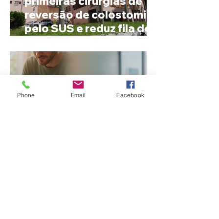
primeiras cirurgias de
reversão de colostomia
pelo SUS e reduz fila de
espera
Phone
Email
Facebook
Nome estranho pode ser
registrado? Entenda o
que a lei brasileira
permite e quando é
possível mudar o
prenome