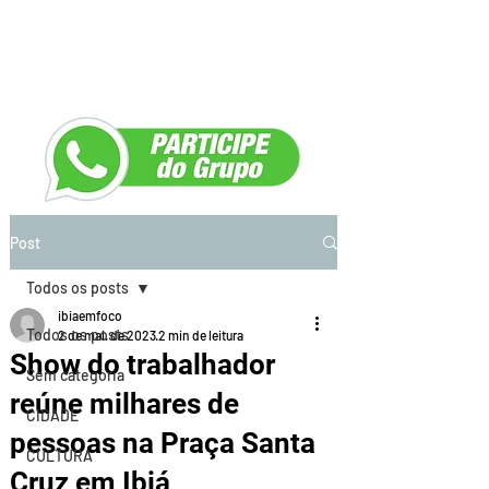
Post
Todos os posts
ibiaemfoco
Todos os posts
2 de mai. de 2023
2 min de leitura
Show do trabalhador
Sem categoria
reúne milhares de
CIDADE
pessoas na Praça Santa
CULTURA
Cruz em Ibiá