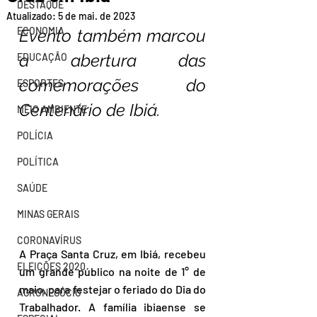
DESTAQUE
Atualizado:
5 de mai. de 2023
ECONOMIA
Evento também marcou 
a abertura das 
EDUCAÇÃO
comemorações do 
ESPORTES
Centenário de Ibiá. 
MEIO AMBIENTE
POLÍCIA
POLÍTICA
SAÚDE
MINAS GERAIS
CORONAVÍRUS
A Praça Santa Cruz, em Ibiá, recebeu 
ELEIÇÕES 2020
um grande público na noite de 1° de 
maio, para festejar o feriado do Dia do 
AGRONEGÓCIO
Trabalhador. A família ibiaense se 