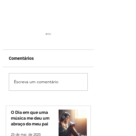
Comentários
Após desistência,
Jovem de 24 anos
Escreva um comentário
arrependimento e veto
morto após briga
do partido, Cleitinho é
durante luau no
confirmado candidato
município de Rio
ao Governo de Minas
Paranaíba
O Dia em que uma
música me deu um
abraço do meu pai
25 de mai. de 2025