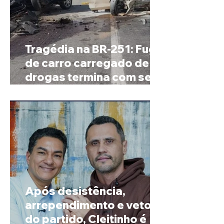
Tragédia na BR-251: Fuga
de carro carregado de
drogas termina com sete
mortos em Salinas
Após desistência,
arrependimento e veto
do partido, Cleitinho é