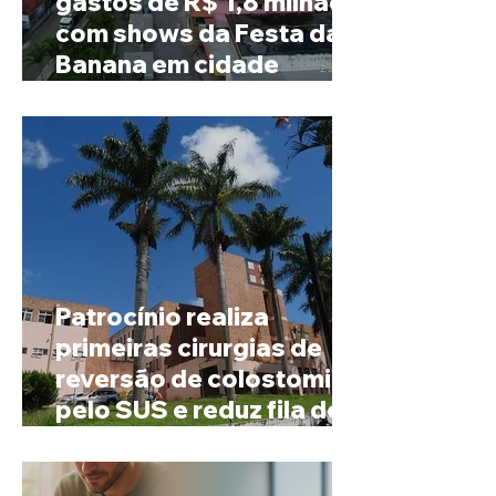
gastos de R$ 1,8 milhão
com shows da Festa da
Banana em cidade
mineira de pouco mais de
4 mil habitantes
Patrocínio realiza
primeiras cirurgias de
reversão de colostomia
pelo SUS e reduz fila de
espera