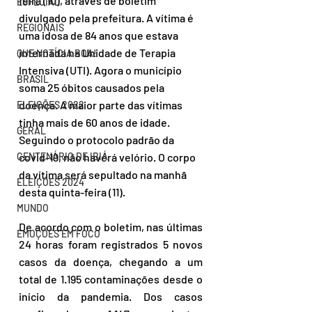
feira (10), através de boletim 
ESPECIAL
divulgado pela prefeitura. A vítima é 
REGIONAIS
uma idosa de 84 anos que estava 
internada na Unidade de Terapia 
QUE NOTÍCIA BOA!
Intensiva (UTI). Agora o município 
BRASIL
soma 25 óbitos causados pela 
doença. A maior parte das vítimas 
ELEIÇÕES 2022
tinha mais de 60 anos de idade. 
GERAL
Seguindo o protocolo padrão da 
covid-19, não haverá velório. O corpo 
CENTENÁRIO DE IBIÁ
da vítima será sepultado na manhã 
ELEIÇÕES 2024
desta quinta-feira (11).
MUNDO
De acordo com o boletim, nas últimas 
EMOÇÕES EM FOCO
24 horas foram registrados 5 novos 
casos da doença, chegando a um 
total de 1.195 contaminações desde o 
início da pandemia. Dos casos 