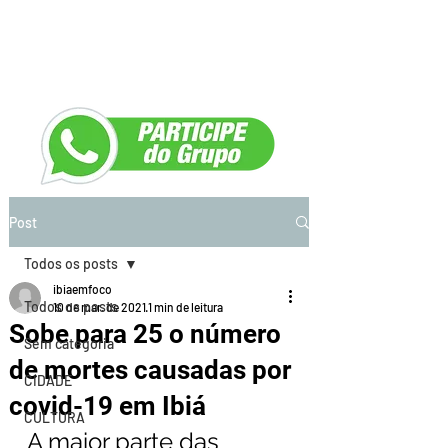
Post
Todos os posts
ibiaemfoco
Todos os posts
10 de mar. de 2021
1 min de leitura
Sobe para 25 o número
Sem categoria
de mortes causadas por
CIDADE
covid-19 em Ibiá
CULTURA
A maior parte das 