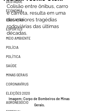
DESTAQUE
Colisão entre ônibus, carro 
ECONOMIA
e carreta, resulta em uma 
das maiores tragédias 
EDUCAÇÃO
rodoviárias das últimas 
ESPORTES
décadas.
MEIO AMBIENTE
POLÍCIA
POLÍTICA
SAÚDE
MINAS GERAIS
CORONAVÍRUS
ELEIÇÕES 2020
Imagem: Corpo de Bombeiros de Minas 
AGRONEGÓCIO
Gerais.