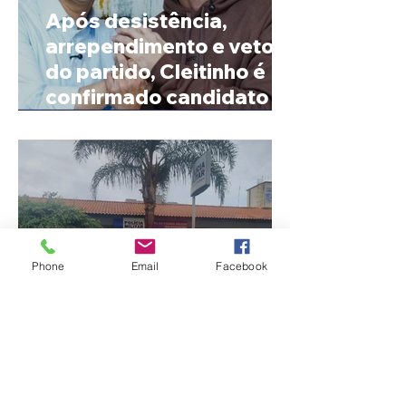
Após desistência,
arrependimento e veto
do partido, Cleitinho é
confirmado candidato ao
Governo de Minas
Phone
Email
Facebook
Jovem de 24 anos é
morto após briga
durante luau no município
de Rio Paranaíba