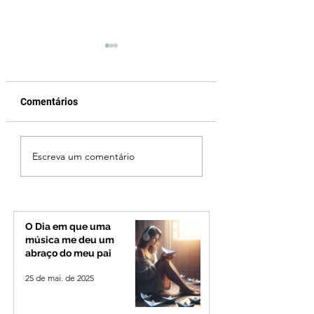
Comentários
Jovem de 24 anos é
Vereador Edinho 
Escreva um comentário
morto após briga
encontrado mort
durante luau no
Uberlândia; políci
município de Rio
investiga o caso
Paranaíba
O Dia em que uma
música me deu um
abraço do meu pai
25 de mai. de 2025