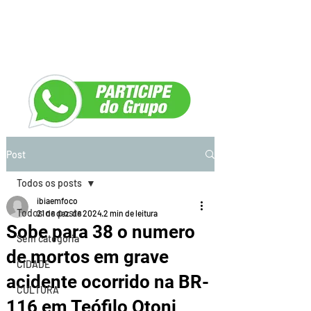
Post
Todos os posts
ibiaemfoco
Todos os posts
21 de dez. de 2024
2 min de leitura
Sobe para 38 o numero
Sem categoria
de mortos em grave
CIDADE
acidente ocorrido na BR-
CULTURA
116 em Teófilo Otoni