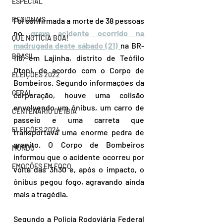
ESPECIAL
REGIONAIS
Foi confirmada a morte de 38 pessoas 
no 
grave acidente ocorrido na 
QUE NOTÍCIA BOA!
madrugada deste sábado (21) 
na BR-
BRASIL
116, em Lajinha, distrito de Teófilo 
Otoni, de acordo com o Corpo de 
ELEIÇÕES 2022
Bombeiros. Segundo informações da 
GERAL
corporação, houve uma colisão 
envolvendo um ônibus, um carro de 
CENTENÁRIO DE IBIÁ
passeio e uma carreta que 
ELEIÇÕES 2024
transportava uma enorme pedra de 
granito. O Corpo de Bombeiros 
MUNDO
informou que o acidente ocorreu por 
EMOÇÕES EM FOCO
volta das 3h30 e, após o impacto, o 
ônibus pegou fogo, agravando ainda 
mais a tragédia.
Segundo a Polícia Rodoviária Federal 