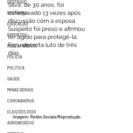
DESTAQUE
Silva, de 30 anos, foi 
esfaqueado 13 vezes após 
ECONOMIA
discussão com a esposa. 
EDUCAÇÃO
Suspeito foi preso e afirmou 
ESPORTES
ter agido para protegê-la. 
Fazu decreta luto de três 
MEIO AMBIENTE
dias.  
POLÍCIA
POLÍTICA
SAÚDE
MINAS GERAIS
CORONAVÍRUS
ELEIÇÕES 2020
Imagem: Redes Sociais/Reprodução.
AGRONEGÓCIO