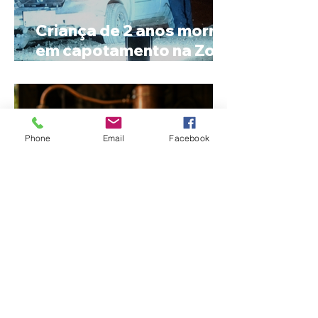
Criança de 2 anos morre
em capotamento na Zona
Rural de Ibiá
Phone
Email
Facebook
Minas Gerais amplia
liderança na produção
de cachaça e concentra
mais de um terço dos
alambiques do Brasil