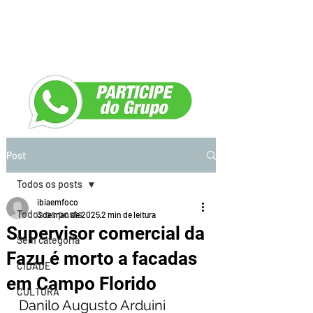
Post
Todos os posts
ibiaemfoco
Todos os posts
3 de mar. de 2025
2 min de leitura
Supervisor comercial da
Sem categoria
Fazu é morto a facadas
CIDADE
em Campo Florido
CULTURA
Danilo Augusto Arduini 