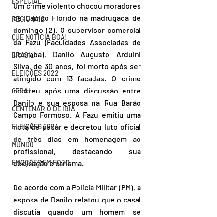
ESPECIAL
Um crime violento chocou moradores 
de Campo Florido na madrugada de 
REGIONAIS
domingo (2). O supervisor comercial 
QUE NOTÍCIA BOA!
da Fazu (Faculdades Associadas de 
Uberaba), Danilo Augusto Arduini 
BRASIL
Silva, de 30 anos, foi morto após ser 
ELEIÇÕES 2022
atingido com 13 facadas. O crime 
ocorreu após uma discussão entre 
GERAL
Danilo e sua esposa na Rua Barão 
CENTENÁRIO DE IBIÁ
Campo Formoso. A Fazu emitiu uma 
nota de pesar e decretou luto oficial 
ELEIÇÕES 2024
de três dias em homenagem ao 
MUNDO
profissional, destacando sua 
EMOÇÕES EM FOCO
dedicação e carisma.  
De acordo com a Polícia Militar (PM), a 
esposa de Danilo relatou que o casal 
discutia quando um homem se 