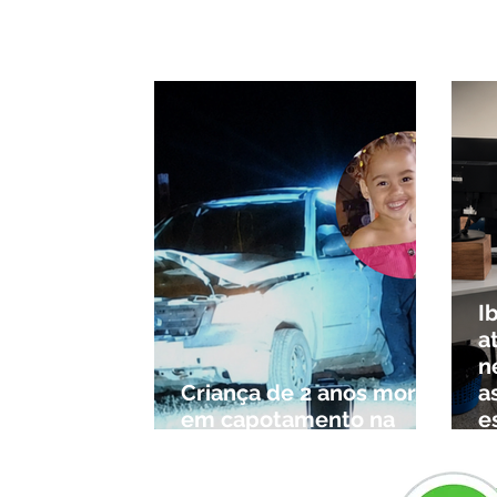
arrependimento e veto do
após
partido, Cleitinho é
muni
confirmado candidato ao
Governo de Minas
I
a
n
Criança de 2 anos morre
a
em capotamento na
e
Zona Rural de Ibiá
c
r