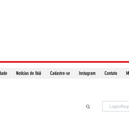
idade
Notícias de Ibiá
Cadastre-se
Instagram
Contato
M
Atualize a página para ver as novas notícias
Login/Reg