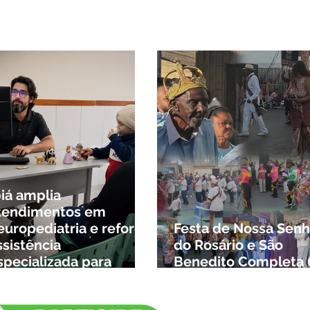
 briga durante luau no
cípio de Rio Paranaíba
biá amplia
tendimentos em
europediatria e reforça
Festa de Nossa Senh
ssistência
do Rosário e São
specializada para
Benedito Completa 
rianças da cidade e da
Anos em Ibiá
egião