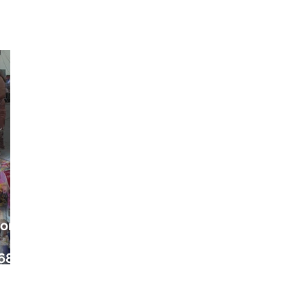
ora
68